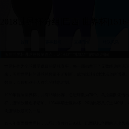
2018世界杯分组|巴西 世界杯|15164
首页
赛事新闻
直播预告
球队风采
历届世界杯进球总数量盘点：从1930年到2022年的精彩瞬间
世界杯作为全球最受瞩目的足球赛事，每一届都留下了无数经典的进球瞬
来，历届世界杯的进球总数量不断刷新，成为球迷们津津乐道的话题
数量，回顾那些令人难忘的精彩时刻。
1930年首届世界杯，共有18场比赛，总进球数为70个。乌拉圭队凭
杯，进球数量逐渐增加。1954年瑞士世界杯，26场比赛共打进140球，
均进球数最高的一届。
1970年墨西哥世界杯，32场比赛共打进95球，巴西队以华丽的进攻风