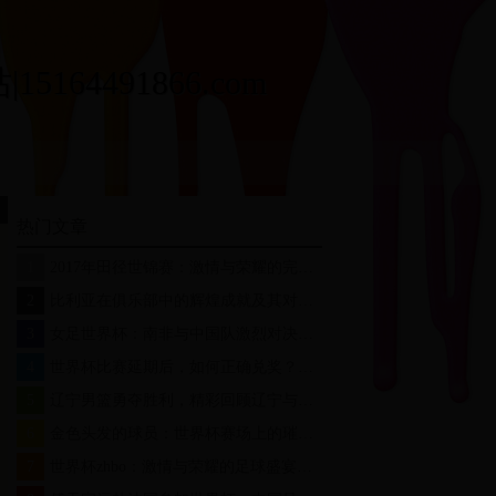
164491866.com
热门文章
1
2017年田径世锦赛：激情与荣耀的完美呈现
2
比利亚在俱乐部中的辉煌成就及其对世界杯的影响
3
女足世界杯：南非与中国队激烈对决，战术与意志的较量
4
世界杯比赛延期后，如何正确兑奖？详细指南来了！
5
辽宁男篮勇夺胜利，精彩回顾辽宁与广州比赛录像
6
金色头发的球员：世界杯赛场上的璀璨明星与传奇故事
7
世界杯zhbo：激情与荣耀的足球盛宴，全球球迷的狂欢时刻