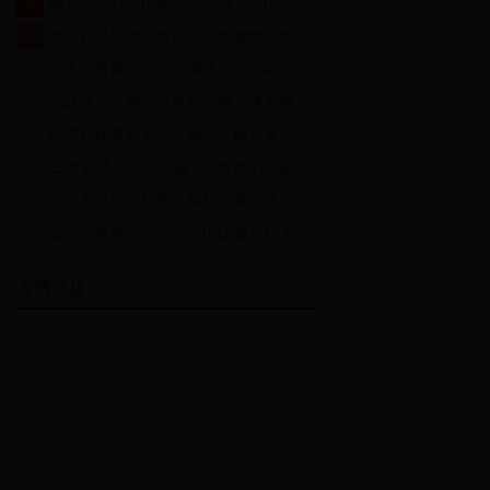
8
傅天宗远赴法国参加世界杯，中国足球新星闪耀国际赛场
9
世界杯足球赛取胜后球员的激情表现与团队精神展现
10
湖人对阵魔术：NBA两大劲旅的精彩对决不容错过！
11
武汉跑步比赛与世界杯热潮：体育精神的双重盛宴
12
世界杯比赛延期后，如何正确兑奖？详细指南来了！
13
日本篮球员身高问题：为何他们在国际赛场屡屡受挫？
14
法国男篮世界杯阵容解析：豪华阵容能否再创辉煌？
15
女足世界杯：南非与中国队激烈对决，战术与意志的较量
友情链接