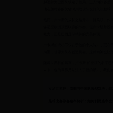
脚远射为巴西队锁定了胜局。进入淘汰赛后
他在加时赛的关键时刻助攻队友打入制胜球
然而，卢卡斯的成长之路并非一帆风顺。作
够适应欧洲顶级联赛的节奏。但卢卡斯并没
毅力，正是巴西足球精神的完美体现。
卢卡斯的成功不仅在于他的个人能力，更在
为重，甘愿为队友创造机会。这种精神也让
随着世界杯的落幕，卢卡斯·帕奎塔的名字
未来，也为世界足坛注入了新的活力。我们
女足世界杯：南非与中国队激烈对决，战
足球比赛停赛赔率解析：如何利用赔率变