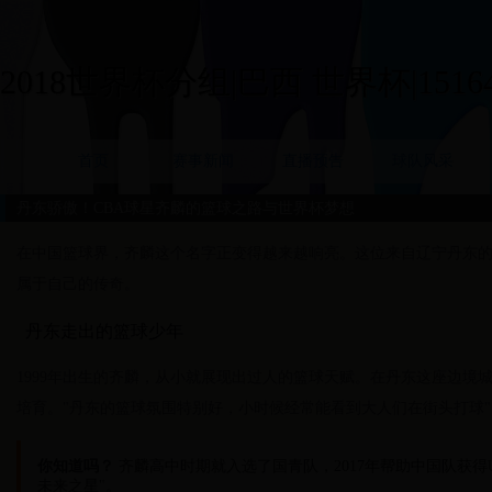
2018世界杯分组|巴西 世界杯|15164
首页
赛事新闻
直播预告
球队风采
丹东骄傲！CBA球星齐麟的篮球之路与世界杯梦想
在中国篮球界，齐麟这个名字正变得越来越响亮。这位来自辽宁丹东的
属于自己的传奇。
丹东走出的篮球少年
1999年出生的齐麟，从小就展现出过人的篮球天赋。在丹东这座边境
培育。"丹东的篮球氛围特别好，小时候经常能看到大人们在街头打球
你知道吗？
齐麟高中时期就入选了国青队，2017年帮助中国队获得
未来之星"。