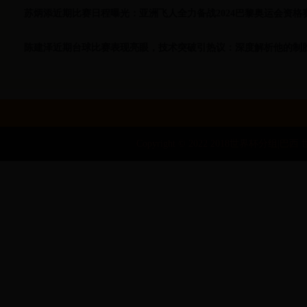
苏炳添近期比赛日程曝光：亚洲飞人全力备战2024巴黎奥运会资格
陈建泽近期台球比赛表现亮眼，技术突破引热议：深度解析他的制
Copyright © 2022 2018世界杯分组|巴西 世