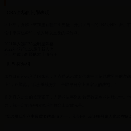
CBA赛场的闪耀表现
2018年，齐麟正式加盟新疆广汇男篮，开启了自己的CBA职业生涯。在20
命中率高达42%，成为球队重要的得分点。
2021年入选CBA全明星阵容
2022年获得CBA最佳新人奖
2023年成为新疆队本土得分王
世界杯梦想
虽然目前还未入选国家队，但齐麟从未放弃代表中国征战世界杯的梦想
上"，齐麟说，"我会继续努力，争取早日穿上国家队的战袍。"
作为丹东走出的篮球骄子，齐麟的故事激励着无数家乡的篮球少年。
力，就一定能在中国篮球的舞台上绽放光芒。
"篮球是我生命中最重要的事情之一，我会用行动证明丹东人也能在篮球