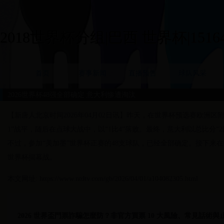
2018世界杯分组|巴西 世界杯|15164
首页
赛事新闻
直播预告
球队风采
2026世界杯48强全部确定 意大利惨遭淘汰
【新唐人北京时间2026年04月02日讯】昨天，在世界杯预选赛欧洲区
1”战平，随后在点球大战中，以“1比4”落败。最终，意大利以总比分“
不过，参加“美加墨”世界杯正赛的48支球队，已经全部确定。接下来在
世界杯揭幕战。
本文网址: https://www.ntdtv.com/gb/2026/04/01/a104082305.html
2026 世界盃門票詐騙怎麼防？非官方買票 10 大風險、常見話術與止損 SOP