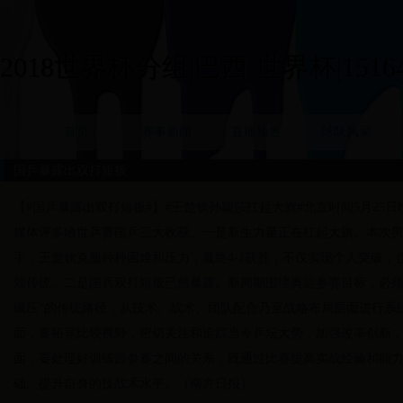
2018世界杯分组|巴西 世界杯|15164
首页
赛事新闻
直播预告
球队风采
国乒暴露出双打短板
【#国乒暴露出双打短板#】#王楚钦孙颖莎扛起大旗#北京时间5月25日
媒体评多哈世乒赛国乒三大收获。一是新生力量正在扛起大旗。本次
手，王楚钦克服种种困难和压力，最终4-1获胜，不仅实现个人突破，
煌传统。二是国兵双打短板已然暴露。新周期围绕奥运参赛目标，必须
碾压”的传统路径，从技术、战术、团队配合乃至战略布局层面进行系
面，要拓宽比较视野，密切关注和追踪当今乒坛大势，加强改革创新
面，要处理好训练跟参赛之间的关系，既通过比赛提高实战经验和能
础、提升自身的技战术水平。（南方日报）