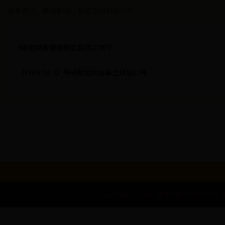
海量资讯、精准解读，尽在新浪财经APP
9球世锦赛潘晓婷胜新西兰对手
《FIFA OL3》号码背后的故事之球场13号
Copyright © 2022 2018世界杯分组|巴西 世