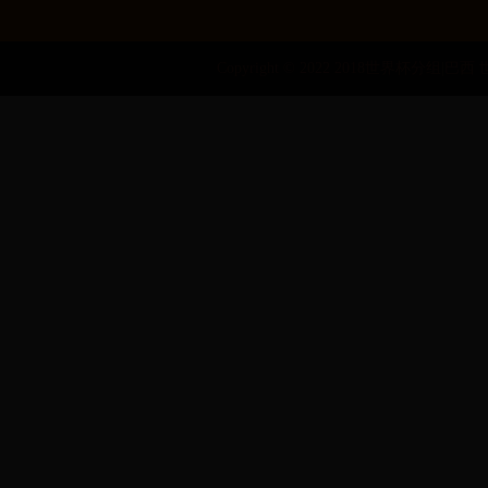
Copyright © 2022 2018世界杯分组|巴西 世