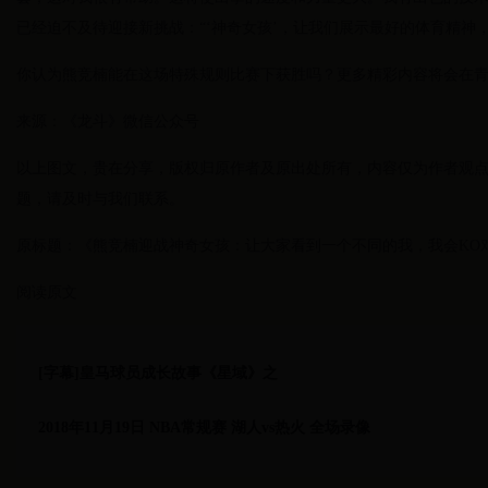
已经迫不及待迎接新挑战：“‘神奇女孩’，让我们展示最好的体育精神
你认为熊竞楠能在这场特殊规则比赛下获胜吗？更多精彩内容将会在
来源：《龙斗》微信公众号
以上图文，贵在分享，版权归原作者及原出处所有，内容仅为作者观
题，请及时与我们联系。
原标题：《熊竞楠迎战神奇女孩：让大家看到一个不同的我，我会KO
阅读原文
[字幕]皇马球员成长故事《星域》之
2018年11月19日 NBA常规赛 湖人vs热火 全场录像