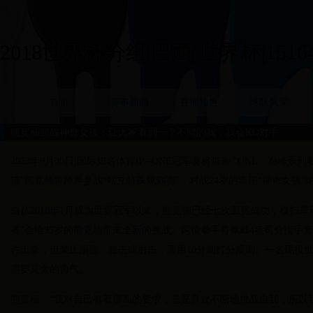
2018世界杯分组|巴西 世界杯|15164
首页
赛事新闻
直播预告
球队风采
熊竞楠迎战神奇女孩：让大家看到一个不同的我，我会KO对手
2023年9月30日,国际知名体育IP--ONE冠军赛将带来 “ONE：巅峰
猫”熊竞楠将跨界参战“站立特殊规则赛”，对战24岁的泰国“神奇女孩”纳特-雅鲁
自从2018年1月成为世界冠军以来，熊竞楠已经七次卫冕成功，横扫
赛”会给35岁的熊竞楠带来全新的挑战。两位拳手将佩戴4盎司分指手
许出拳，但禁止踢腿、膝击或肘击，采用10分制打分规则。一名现役
需要莫大的勇气。
熊竞楠：“我对自己有着很高的要求，总是喜欢不断地挑战自我，所以