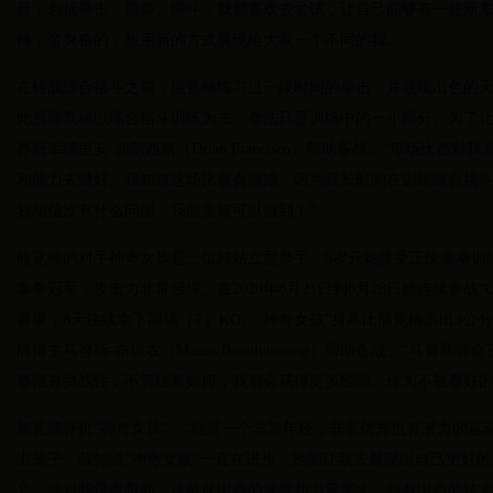
目，包括拳击、踢拳、缠斗，我都喜欢去尝试，让自己能够有一些新
待，蛮兴奋的，想用新的方式展现给大家一个不同的我。”
在转战综合格斗之前，熊竞楠练习过一段时间的拳击，并展现出色的天
此后熊竞楠以综合格斗训练为主，拳法只是训练中的一小部分。为了让
界冠军德里安-弗朗西斯（Drian Francisco）帮助备战。“每场
和能力去做好。我知道这场比赛会很难，因为我长时间在训练综合格
我相信没有什么问题，我熊竞楠可以做到！”
熊竞楠的对手神奇女孩是一位纯站立型拳手，6岁开始接受正统泰拳训练
泰拳冠军，攻击力非常强悍。在2020年8月21日到8月28日她连续参战“ON
赛事，8天连续拿下两场（T）KO。“神奇女孩”身高比熊竞楠高出3公分，
牌得主马努斯-布琼农（Manus Boonjumnong）帮助备战。“马
赛很有挑战性，不管结果如何，我都会获得更多经验。作为不被看好的
熊竞楠评价“神奇女孩”：“她是一个非常年轻，非常优秀也有潜力的
出笼子。我知道“神奇女孩”一直在进步，她能让我去展现出自己更好
套，这对我很有帮助。这将使出拳的速度和力量更大。我有出色的技术