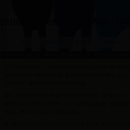
2018世界杯分组|巴西 世界杯|15164
首页
赛事新闻
直播预告
球队风采
世界杯体育迷看过来：哪里有直播火箭勇士比赛，全面指南助你畅享
对于广大体育迷而言，2022年卡塔尔世界杯无疑是近期最为瞩目的体
是NBA的火箭队与勇士队的比赛，更是无数篮球迷关注的焦点。那么
详尽的指南，确保您不错过任何一场精彩对决。
首先，最直接的方式便是通过各大体育频道进行观看。如FOX Sports、
些频道通常提供高清的直播服务，确保您能享受到最流畅、最清晰的
道列表，很可能已经包含了这些体育频道。
对于喜欢在线观看的朋友们，互联网提供了更多选择。NBA官方网站