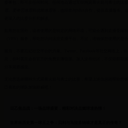
赛事包，即可在任何时间、任何地点通过互联网观看火箭与勇士的比
育
、
爱奇艺体育
和
优酷体育
等，也经常与NBA合作，提供直播服务。
更深入的比赛分析和解读。
如果您在国外，或者使用的是特定的网络环境，可能会遇到直播受限
（VPN）服务，帮助您访问这些直播平台。不过，请确保您使用的是
最后，不要忘记社交平台的力量。Twitter、Facebook等社交网络
息，有时甚至会有官方的免费直播链接。加入这些社区，不仅能获取
分享观赛感受。
无论您选择哪种方式观看火箭与勇士的比赛，希望上述信息能帮助您
己喜欢的球队加油助威吧！
日乙焦点战：一场点球盛宴，精彩对决点燃球迷热情！
世界杯历史第一球王之争：贝利与马拉多纳谁才是真正的传奇？