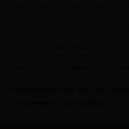
说，“海南拥有得天独厚的海洋风力资源条件，是中国帆船重要的冬训
丰富的办赛经验。”
本届赛事不仅参赛人数创历届之最，参赛选手的水平也很高。包括中国
会。中国名将张东霜也将上阵，参加ILCA6级的争夺。
2024ILCA亚洲（公开）帆船锦标赛的赛事村面向所有参赛人员和公
手、观众及游客提供全方位的体验和服务。赛事村将于12月15日至2
本次赛事由ILCA级别协会亚洲区、中国帆船帆板运动协会、海南省
全球顶级足球赛事世界杯、欧冠联赛、欧洲杯、美洲杯、非洲国家
3-0！中国女排夺得第五名 2人得分上双 结束亚青运征程