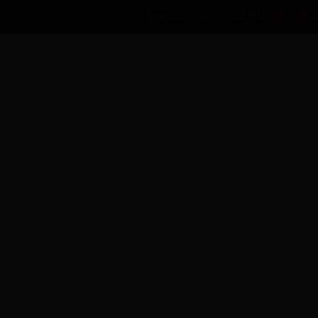
Copyright © 2022 2018世界杯分组|巴西 世