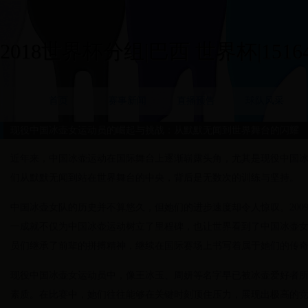
2018世界杯分组|巴西 世界杯|15164
首页
赛事新闻
直播预告
球队风采
现役中国冰壶女运动员的崛起与挑战：从默默无闻到世界舞台的闪耀
近年来，中国冰壶运动在国际舞台上逐渐崭露头角，尤其是现役中国
们从默默无闻到站在世界舞台的中央，背后是无数次的训练与坚持。
中国冰壶女队的历史并不算悠久，但她们的进步速度却令人惊叹。200
一成就不仅为中国冰壶运动树立了里程碑，也让世界看到了中国冰壶
员们继承了前辈的拼搏精神，继续在国际赛场上书写着属于她们的传
现役中国冰壶女运动员中，像王冰玉、周妍等名字早已被冰壶爱好者
素质。在比赛中，她们往往能够在关键时刻顶住压力，展现出极高的