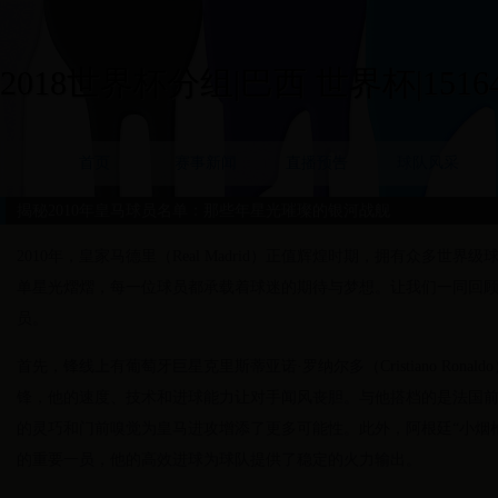
2018世界杯分组|巴西 世界杯|15164
首页
赛事新闻
直播预告
球队风采
揭秘2010年皇马球员名单：那些年星光璀璨的银河战舰
2010年，皇家马德里（Real Madrid）正值辉煌时期，拥有众多世
单星光熠熠，每一位球员都承载着球迷的期待与梦想。让我们一同回
员。
首先，锋线上有葡萄牙巨星克里斯蒂亚诺·罗纳尔多（Cristiano Rona
锋，他的速度、技术和进球能力让对手闻风丧胆。与他搭档的是法国前锋卡里姆
的灵巧和门前嗅觉为皇马进攻增添了更多可能性。此外，阿根廷“小烟枪”冈萨洛
的重要一员，他的高效进球为球队提供了稳定的火力输出。