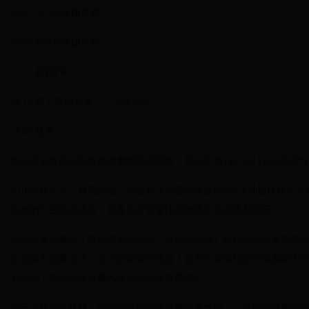
20:45 5V5少年团体赛
20:55 4V4青年团体赛
21:05 跆舞PK
21:10 踢王决职业赛——中俄对决
21:40 结束
踢王决全称踢王决世界跆拳道职业联赛，英文名为Tae One Fight意思
2018年踢王决《皇冠之战》年度总决赛暨全球嘉年华于8月16日在北
好者的年度狂欢盛典，更是四方英豪比拼角逐的年度终极战场。
本次年度盛典中，有全国36个地区《王位争夺战》数百名冠军争夺年
来在踢王决舞台决一高下的嘉年华比赛；更有万众期待的中俄巅峰大
力迎战，观众热血沸腾气氛达到全场最高潮。
踢王决代表队炫酷、帅气的开场表演引燃全场氛围，一支欢乐逗趣同