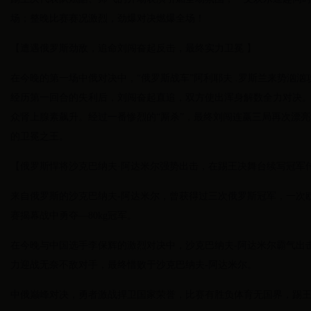
场；整晚比赛赛况激烈，劲爆对决燃爆全场！
【遭遇俄罗斯劲敌，追命刘闯奋起反击，最终实力卫冕 】
在今晚的第一场中俄对决中，“俄罗斯战车”阿利耶夫 .罗斯兰来势汹
经历第一回合的失利后，刘闯奋起直追，双方使出浑身解数全力对决
众肾上腺素飙升。经过一番惨烈的“厮杀”，最终刘闯连赢三局再次漂亮
的卫冕之王。
【俄罗斯悍将沙克巴纳夫·阿达米尔强势出击，在踢王决舞台续写冠军传
来自俄罗斯的沙克巴纳夫-阿达米尔，曾获得过三次俄罗斯冠军，一次欧
赛揭幕战中勇夺—80kg冠军。
在今晚与中国选手李保辉的激烈对决中，沙克巴纳夫-阿达米尔霸气出
力迎战无奈不敌对手，最终惜败于沙克巴纳夫-阿达米尔。
中俄巅峰对决，勇者激战捍卫国家荣誉，比赛有胜负体育无国界，踢