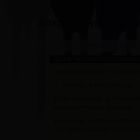
2018世界杯分组|巴西 世界杯
首页
赛事新闻
直播预告
国足没进，梅西C罗老了，2026 世界杯彻底
2026年美加墨世界杯快开幕了，但这届热
一、花钱更谨慎，看球成了可砍掉的支出
最直接的变化藏在钱包里。这几年大家花钱
甚至换个大屏电视的冲动，都被重新掂量。
这不是中国特有。全球体育消费市场都在经
乓球、羽毛球的群众基础更深，足球迷本来