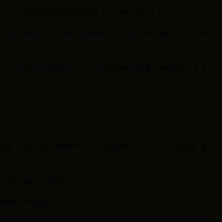
要自己算。真正的问题不比赛场次多了，但核心场次少了。
队轮换、弱队保守，比赛的激烈程度可能下降。对中国观众来说，没有主
5个，中国未来出线概率提高。更多新面孔带来新故事。问题不是扩军本
新高，但他们从完整看90分钟，变成刷集锦、看片段、社交互动。这不
名冲动消费的人在减少。
回搜狐，查看更多