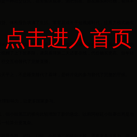
看球是一种社交仪式，宿舍集体观赛、酒吧包夜、朋友圈实时吐槽，看球本
房贷、体检报告填满了生活。零零后成长于短视频时代，注意力模式确实
点击进入首页
90分钟，变成刷集锦、看片段。从凌晨直播，变成第二天看回放。从电
公模糊了上下班界限，凌晨看球第二天还要在线，代价确实更高。但年轻
、社交互动替代了完整直播。
的天平上，不是睡觉替代了看球，是碎片化的参与替代了完整的守候。
大全球影响力，让更多国家参与。
低，但小组第三的横向比较增加了新的悬念。以前阿根廷小组赛出局是地
后一轮算分更复杂。
能是负担。48队、12组、小组第三的横向比较，需要更多注意力。但