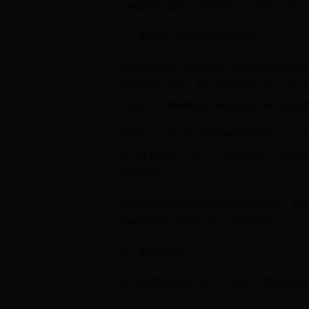
当钱袋子收紧时，压缩开支的未必是足球迷
二、梅西和C罗级别的情感引爆点
偶像经济的核心是故事性。梅西五届世界杯
也认得他们的脸。新一代球星姆巴佩、哈兰
子戏法、忍者神龟梗、转会风波。哈兰德有
问题是，这些记忆点够不够穿透圈层？202
球，是看球的方式变了。微博热搜、抖音挑
加在观赛之上。
当赛场内缺乏梅罗级别的情感引爆点时，赛
足够的时间让故事沉淀，让情感积累。
三、看球方式变了
2026世界杯在北美举办，时差对中国观众