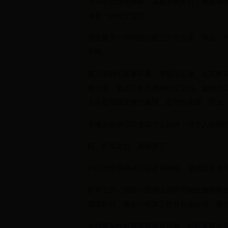
2014年巴西世界杯，决赛凌晨开打，熬夜
身是一种社交货币。
现在最早一批90后已经三十五六岁，育儿、
不同。
真正变的不是看不看，而是怎么看。从完整看
视大屏，变成手机小屏加社交互动。远程办
人不是用睡觉替代看球，是用短视频、回放
直播从集体仪式变成个人选择，但个人选择
四、扩军之后，赛制变了
FIFA把世界杯从32队扩到48队，初衷是扩
扩军之后，强队小组赛出局的可能性确实降
震级新闻，现在小组第三也有机会出线，最
这种复杂性对资深球迷是乐趣，对轻度观众可