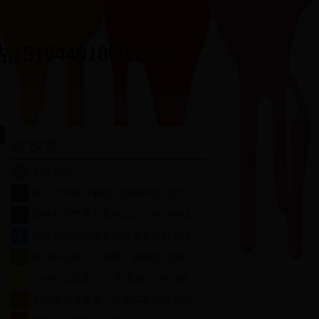
164491866.com
热门文章
1
图片新闻
2
那个世界杯女解说：她用声音点燃了无数球迷的激情
3
如何利用世界杯足球盘口分析软件提升投注成功率？
4
捷克与中国队世界杯预选赛激烈对决：战术分析与比赛亮点回顾
5
球员转会母队培养费：揭秘背后的经济逻辑与未来趋势
6
2018年总决赛G2，库里9记三分打破历史，真是杀人诛心
7
女运动员潜规则：世界杯赛场背后的性别歧视与不公平待遇