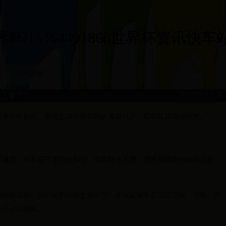
|15164491866世界杯资讯快车站|15
球队风采
没人看了？
2026-07-06 10:57:46
度好像不如从前，身边主动聊赛程的人看着很少。这和往届形成对比。
更谨慎，非必要开支能省则省。世界杯会员费、熬夜看球后的咖啡续命、
历理性回归。但中国的特殊之处在于，足球从来不是国民运动。篮球、乒
就是小众群体。