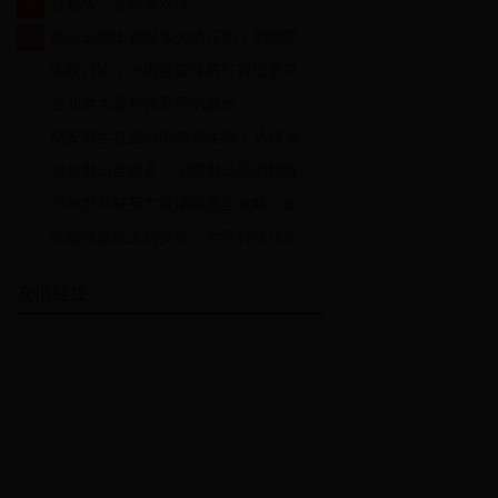
8
在包头，看高手对决
9
昆山击剑比赛报名火热开启！剑指荣耀，快来加入这场激情对决
10
客观讨论，中国男篮目前打得过罗马尼亚男
11
台北世大運對體育界的啟示
12
胡安弗兰在皇马的传奇生涯：从球员号码看他如何成为伯纳乌的象征
13
2018射击世锦赛：中国射击队的辉煌与挑战
14
2026世界杯英文直播频道全攻略：如何免费观看所有比赛及热门解说推荐
15
致敬绿茵场上的英雄：世界杯球员的卓越与荣耀
友情链接