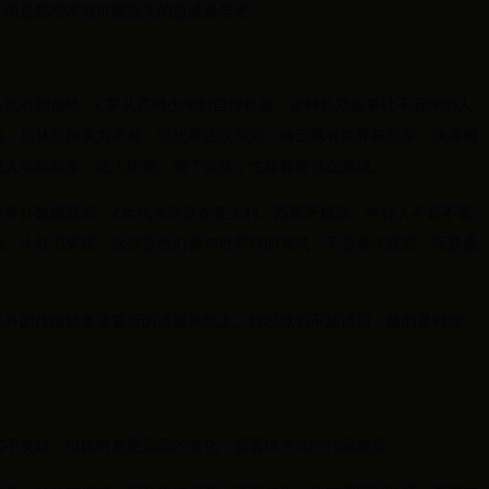
，而是那些本就可能流失的边缘参与者。
从低谷到巅峰，C罗从花哨少年到自律机器，这种长期叙事让不看球的人
德、贝林厄姆实力不差，但故事还没写完。姆巴佩有世界杯冠军、决赛帽
魔人布欧标签、吃人庆祝、布丁连线，性格标签也在形成。
6世界杯数据显示，Z世代关注度在意大利、西班牙极高。年轻人不是不看
战、小红书穿搭，这些是他们参与世界杯的方式，不是替代观赛，而是叠
场外的传播链条需要新的话题来续上。姆巴佩们不缺话题，缺的是时间，
确实不友好。但比时差更深层的变化，是看球方式的代际差异。