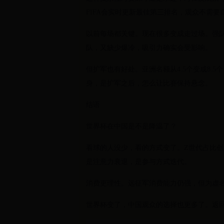
FIFA会实时更新最佳第三排名，观众不需
以前每场都关键。现在很多变成走过场。强
队，又缺少爆冷，吸引力确实会受影响。
但扩军也有好处。亚洲名额从4.5个变成8.
身，是扩军之后，怎么让比赛保持悬念。
结语
世界杯在中国是不是降温了？
看球的人没少，看的方式变了。Z世代占比创
是注意力衰退，是参与方式迭代。
消费更理性。远征军消费能力仍强，但为虚
世界杯变了，中国观众的选择也更多了。返