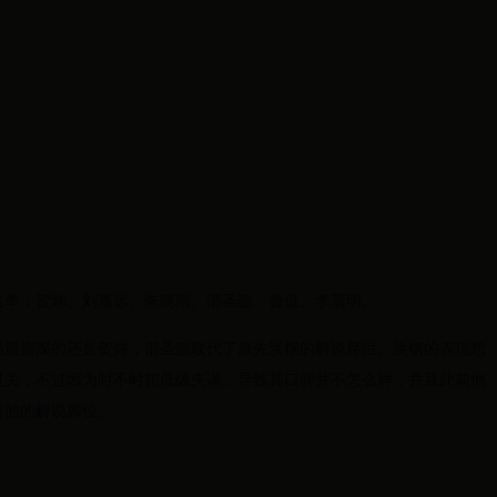
名单：贺炜、刘嘉远、朱晓雨、邵圣懿、曾侃、李晨明。
员最资深的还是贺炜，邵圣懿取代了原先洪钢的解说席位。洪钢的表现想
过关，不过因为时不时犯低级失误，导致其口碑并不怎么样，并且此前他
替他的解说席位。