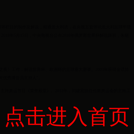
球等栏目的制作及解说，精通意大利语，在央视五套评论意大利足球甲级
2018年5月15日，中央电视台公布2018年俄罗斯世界杯解说阵容，朱晓
球之夜》工作，解说世界杯、欧洲杯的足球重大赛事。2003年获得金话筒
十大优秀播音员主持人”。
"，主持奥运节目《荣誉殿堂》。2012年，刘建宏担任伦敦奥运会的主持工
点击进入首页