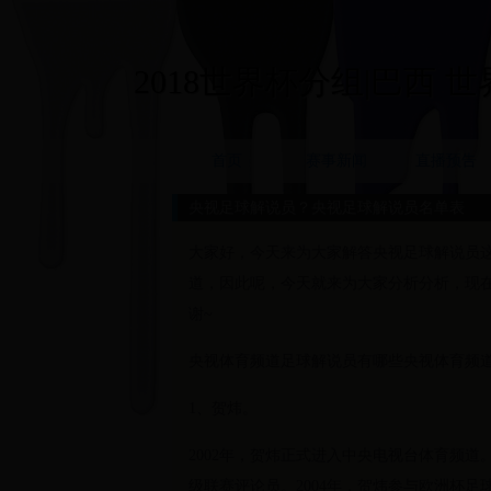
2018世界杯分组|巴西 世界杯
首页
赛事新闻
直播预告
央视足球解说员？央视足球解说员名单表
大家好，今天来为大家解答央视足球解说员
道，因此呢，今天就来为大家分析分析，现
谢~
央视体育频道足球解说员有哪些央视体育频
1、贺炜。
2002年，贺炜正式进入中央电视台体育频道
级联赛评论员。2004年，贺炜参与欧洲杯