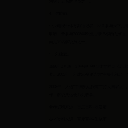
洪钢是五名解说员之一。
4、朱晓雨。
中央电视台体育频道记者，经常参与天下足
联赛，曾参与2008年欧洲足球锦标赛的报道。
雨是五名解说员之一。
5、刘建宏。
1996年3月底，到中央电视台体育栏目《足
奖。2005年，刘建宏被评选为“中央电视台
2008年，入选"中国奥运报道主持人国家队
作，解说奥运会系列赛事。
参考资料来源：百度百科-刘建宏
参考资料来源：百度百科-朱晓雨