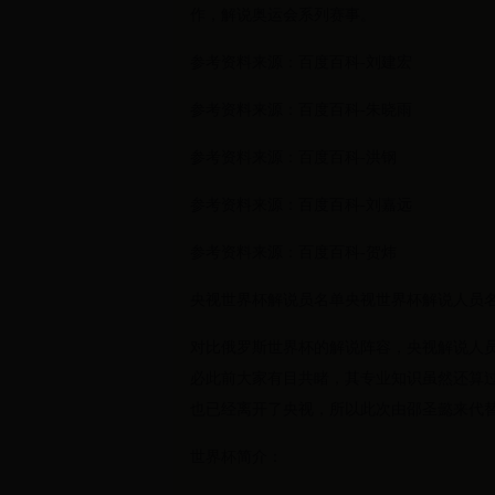
作，解说奥运会系列赛事。
参考资料来源：百度百科-刘建宏
参考资料来源：百度百科-朱晓雨
参考资料来源：百度百科-洪钢
参考资料来源：百度百科-刘嘉远
参考资料来源：百度百科-贺炜
央视世界杯解说员名单央视世界杯解说人员
对比俄罗斯世界杯的解说阵容，央视解说人
必此前大家有目共睹，其专业知识虽然还算
也已经离开了央视，所以此次由邵圣懿来代
世界杯简介：