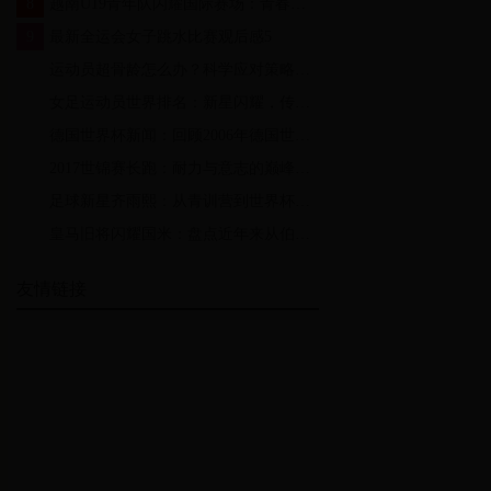
8
越南U19青年队闪耀国际赛场：青春风暴背后的成长与挑战
9
最新全运会女子跳水比赛观后感5
10
运动员超骨龄怎么办？科学应对策略与未来发展方向解析
11
女足运动员世界排名：新星闪耀，传统强队依旧强势
12
德国世界杯新闻：回顾2006年德国世界杯的经典瞬间与历史意义
13
2017世锦赛长跑：耐力与意志的巅峰对决
14
足球新星齐雨熙：从青训营到世界杯舞台的逆袭之路
15
皇马旧将闪耀国米：盘点近年来从伯纳乌转战梅阿查的五大关键球员
友情链接