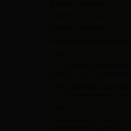
参考资料来源：百度百科-洪钢
参考资料来源：百度百科-刘嘉远
参考资料来源：百度百科-贺炜
央视体育频道足球解说员都有谁啊央视体育
1、贺炜。
2002年，贺炜正式进入中央电视台体育频道
级联赛评论员。2004年，贺炜参与欧洲杯
2016年6月，贺炜与刘嘉远、洪钢、朱晓雨组
台公布2018年俄罗斯世界杯解说阵容，贺炜
2、刘嘉远。
中央电视台体育频道主持人，足球评论员。
作。2015年澳大利亚亚洲杯解说员；2016