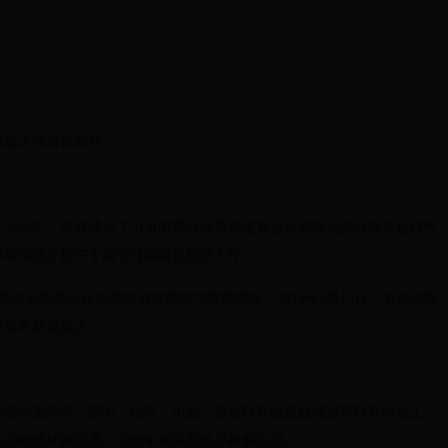
频道足球解说员有：
。2003年，贺炜成为了中央电视台体育频道首位长期固定的西班牙足球甲
足球赛报道并担任专题节目编辑及配音工作。
成中央电视台在法国欧洲杯的前方解说团队。2018年5月15日，中央电视
是五名解说员之一。
主要负责意甲、西甲、德甲、中超、亚冠联赛以及欧洲冠军联赛解说工
年法国欧洲杯解说员；2018年俄罗斯世界杯解说员。