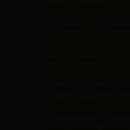
第二场07：00，活塞PK尼克斯
尼克斯稳居第3，但是面对骑士和凯尔特人还是处
赛季对阵东部前二的球队0胜7负，主帅锡伯
克斯面对这个对手不能大意，布伦森、唐斯
展开全文
第三场08：00，雄鹿PK鹈鹕
雄鹿领先活塞2个胜场，落后步行者3个胜场
目前两支球队的排名都不会有很大的变化。字
德无限休战的情况下，雄鹿需要更多的球员挺
第四场09：30，灰熊PK森林狼
灰熊和森林狼是两支西部球队，他们都是完成了7
支球队之间相差1个胜场。现在4-8名的卡