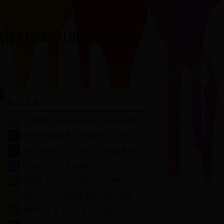
164491866.com
热门文章
1
天津男篮主场激战新疆队：高原雄鹰能否打破津门铁闸？
2
探索世界杯彩票在澳洲的玩法与技巧：从新手到高手的全面指南
3
2022世界杯扩军至48队：足球盛宴的全球化新篇章
4
比赛失败安慰鼓励的短句汇总(76句)
5
美籍球员艾伦·马克西在世界杯舞台上的亮眼表现引发全球关注
6
潍坊U16足球锦标赛激战正酣：青春风暴席卷绿茵场，未来之星闪耀齐鲁大地
7
有情有义 盘点足坛五大忠诚球员