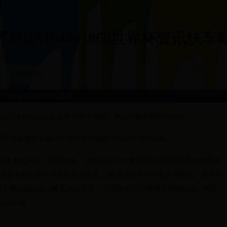
|15164491866世界杯资讯快车站|15
球队风采
约？他避谈续约只说退役
2025-10-02 19:17:34
ave McMenamin在电视节目中谈到了湖人前锋詹姆斯的未来。
篮球运营总裁佩林卡提问了关于詹姆斯处于到期合同的问题。
定未来走向后，我追问道，‘假如在2026年夏天勒布朗的决定是他想和湖
接受勒布朗以湖人球员的身份退役。’他并没有谈到与勒布朗续约一份合同
了勒布朗以湖人球员身份退役，没说到在26-27赛季勒布朗以湖人球员
amin说。