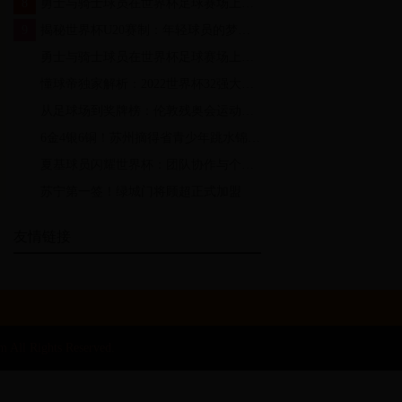
8
勇士与骑士球员在世界杯足球赛场上的跨界对比：技术与精神的碰撞
9
揭秘世界杯U20赛制：年轻球员的梦想舞台与竞技规则的全面解析
10
勇士与骑士球员在世界杯足球赛场上的跨界对比：技术与精神的碰撞
11
懂球帝独家解析：2022世界杯32强大名单背后的战术密码与黑马潜力
12
从足球场到奖牌榜：伦敦残奥会运动员如何在世界杯精神的激励下创造辉煌
13
6金4银6铜！苏州摘得省青少年跳水锦标赛金牌第一_手机网易网
14
夏基球员闪耀世界杯：团队协作与个人英雄主义的完美结合
15
苏宁第一签！绿城门将顾超正式加盟
友情链接
 Rights Reserved.