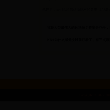
佩林卡：我们会给詹姆斯绝对的尊重 让他决
谁是人类最伟大的运动员？答案是乔丹，
NBA为什么感觉没以前好看了，有三点
Copyright © 2022