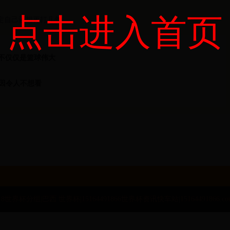
点击进入首页
定自己还想再打几年
不仅仅是篮球伟大
原因令人不想看
 2018世界杯分组|巴西 世界杯|15164491866世界杯资讯快车站|15164491866.com All