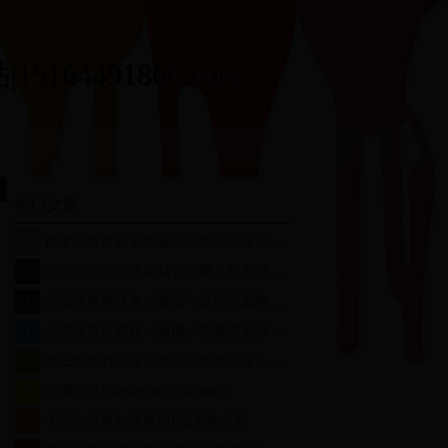
164491866.com
热门文章
1
俄罗斯世界杯全场最佳：那些闪耀在绿茵场上的巨星
2
2017全国定向比赛精彩回顾：热血青春与智慧较量的完美结合
3
全国比赛摩托车：速度与激情的巅峰对决，谁将问鼎冠军？
4
全景体育世界杯：激情、荣耀与全球狂欢的盛宴
5
韩日世界杯：身高差异如何影响球队表现？
6
荷蘭女足(Netherlands Women's)
7
卡塔尔世界杯决赛周F组形势分析