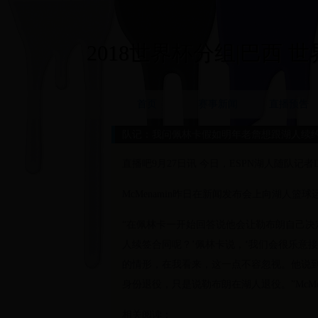
2018世界杯分组|巴西 世界杯
首页
赛事新闻
直播预告
队记：我问佩林卡假如明年老詹想跟湖人续
直播吧9月27日讯 今日，ESPN湖人随队记者D
McMenamin昨日在新闻发布会上向湖人
“在佩林卡一开始回答说他会让勒布朗自己决
人续签合同呢？’佩林卡说，‘我们会很乐意
的情形，在我看来，这一点不容忽视。他说到
身份退役，只是说勒布朗在湖人退役。”McMen
相关阅读：