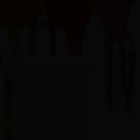
164491866.com
热门文章
1
武汉跑步比赛与世界杯热潮：体育精神的双重盛宴
2
篮网队22号球员图片背后的故事：从世界杯到NBA的传奇之旅
3
NBA 2号球员最出名，他们在世界杯赛场上又将如何闪耀？
4
回顾1990年英国世界杯传奇阵容：那些年三狮军团的荣耀与遗憾
5
冰岛世界杯球员照：揭秘北欧小国足球奇迹背后的故事
6
NBA价值球员排名：揭秘谁是最具影响力的篮球巨星
7
全景体育世界杯：激情、荣耀与全球狂欢的盛宴