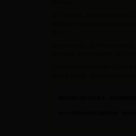
素质的训练。
除了中国和巴西，其他球队的表现也值得关
然输给中国，但依然凭借出色的发挥晋级淘
黑马。
随着淘汰赛的临近，各支球队都在积极备战
中再创佳绩。而对于巴西队来说，这次失利
2023年世界杯女排比赛结果表不仅记录了
还是失败者的遗憾，都将成为这项赛事宝贵
国际足联计划扩军世界杯，未来赛事规模
2022年世界杯28支队伍激烈角逐，谁将