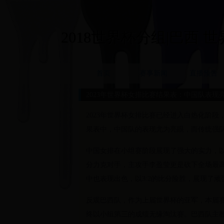
2018世界杯分组|巴西 世界杯
首页
赛事新闻
直播预告
2023年世界杯女排比赛结果表：中国队表现
2023年世界杯女排比赛已经进入白热化阶
果表中，中国队的表现尤为亮眼，而传统强
中国女排在小组赛阶段展现了强大的实力，以
分力克对手，主攻手李盈莹更是砍下全场最高
中也表现出色，以3:2的比分险胜，展现了顽
反观巴西队，作为上届世界杯的亚军，本届
终以小组第三的成绩无缘淘汰赛。巴西队主