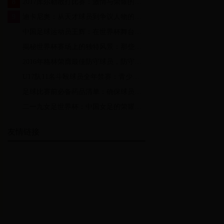
8
2017库尔勒散打比赛：激情与荣耀的碰撞，见证中国武术新星的崛起
9
迪卡尼奥：从天才球员到争议人物的传奇足球生涯
10
中国足球运动员王辉：在世界杯舞台上的闪耀时刻与未来展望
11
揭秘世界杯赛场上的独特风景：那些把球袜穿到大腿的球员
12
2016年格林荣膺最佳防守球员，防守艺术的巅峰之作
13
U17队11名斗殴球员全年禁赛：青少年足球纪律问题引发广泛关注
14
足球比赛前必备药品清单：确保球员健康与安全的全面指南
15
二一九女足世界杯：中国女足的荣耀征程与未来展望
友情链接