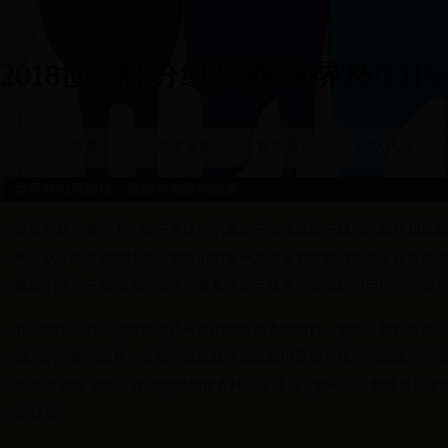
2018世界杯分组|巴西 世界杯|15164
首页
赛事新闻
直播预告
球队风采
世界杯32强教练：策略与智慧的较量
在世界杯的舞台上，每一支队伍的表现不仅仅取决于球员的脚法和体
色。从小组赛到淘汰赛，教练们的每一次决策都可能成为决定比赛走向的
教练们进行一番深入的探讨，看看这些足球界的智者如何用他们的智
在32强中，有不少教练因其丰富的经验而备受瞩目。例如，阿根廷的
战术的理解和调整，带领阿根廷队在预选赛中取得了优异的成绩，还
队的迪迪埃·德尚，作为曾经的世界杯冠军成员，如今又以教练身份带
的财富。