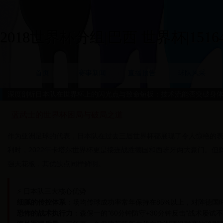
2018世界杯分组|巴西 世界杯|15164
首页
赛事新闻
直播预告
球队风采
深度剖析日本队在世界杯上的闪光点与致命短板：技术流能否突破身
蓝武士的世界杯困局与破局之道
作为亚洲足球的代表，日本队在过去三届世界杯都展现了令人惊艳的表
利时，2022年卡塔尔世界杯更是接连战胜德国和西班牙两大豪门。但
强天花板，其优缺点同样鲜明。
⚡ 日本队三大核心优势
细腻的传控体系
：场均传球成功率常年保持在85%以上，对阵德国时
恐怖的战术执行力
：森保一的"60分钟防守+30分钟反击"战术屡试