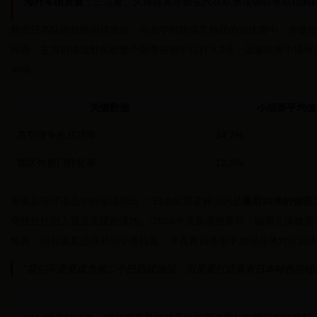
海外军团质量
：三笘薰、久保建英等新生代在欧洲顶级联赛站稳脚
然而日本队的短板同样致命。在去年对阵克罗地亚的淘汰赛中，全场控
问题。主力前锋浅野拓磨整个赛季在德甲仅打入3球，远藤航等中场球
40%
。
关键数据
小组赛平均值
高空球争抢成功率
34.7%
禁区外射门转化率
12.3%
资深足球评论员中村俊辅指出："日本队需要解决的是
最后30米的创造
突破往往陷入孤立无援的境地。"2026年美加墨世界杯，随着久保建
惊喜，但前提是必须补强中锋位置，并在青训体系中加强身体对抗训
"我们不是要成为第二个巴西或德国，而是要打造具有日本特色的现代