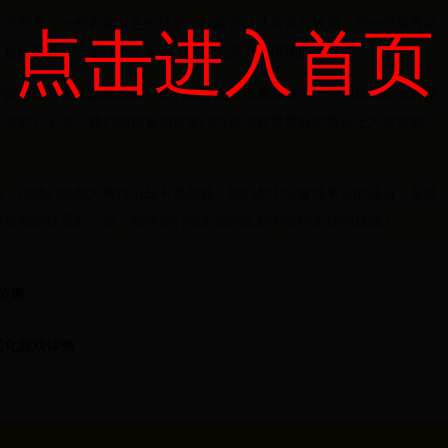
相当明显。一些表现出色的球员，年薪可以达到百万级别，而一些新秀或
点击进入首页
。这种差距在一定程度上反映了球员的实力和市场的认可度。
中国篮球的发展默默奉献。他们或许没有世界杯舞台上的明星球员那样耀
来的日子里，我们期待看到更多CBA球员在世界杯的舞台上大放异彩，
然不高，但他们的努力和付出却不容忽视。他们是中国篮球事业的基石，是世
默奉献的球员们点赞，期待他们在未来的比赛中取得更好的成绩！
荣耀
优化游戏体验