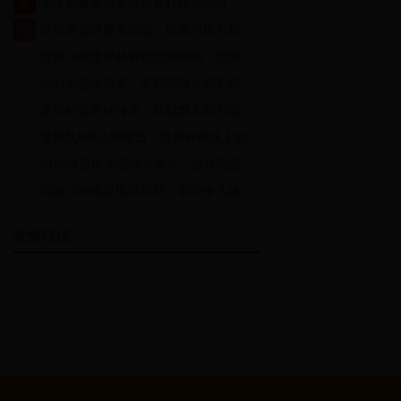
8
天津权健激情参与世界杯特别节目，展现中国足球新力量
9
世锦赛篮球赛事回放：经典对决与精彩瞬间全解析
10
贺炜2018世界杯解说经典瞬间：激情与智慧的交融
11
2021中超比赛表：赛程回顾与精彩瞬间，足球迷不容错过的年度盛宴
12
里奇的世界杯传奇：从默默无闻到全球瞩目的足球巨星
13
曼城队8号法国球员：世界杯赛场上的璀璨新星与未来展望
14
NBA球星街头恶搞大曝光：篮球巨星的另一面让你笑到肚子疼！
15
回顾2018俄罗斯世界杯：那些令人难忘的瞬间与璀璨奖项
友情链接