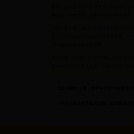
值得一提的是，CBA普通球员工资的差距也
者表现平平的球员，年薪则可能只有十几万
尽管工资不高，但CBA普通球员们依然在为
眼，但他们的努力和付出同样值得尊敬。在未
为中国篮球赢得更多的荣誉。
总的来说，2016年CBA普通球员工资虽
界杯舞台背后的无名英雄。让我们为这些默
戈尔德拳击比赛：世界杯体育中的激情与
FM2016球员名字乱码问题：如何解决并