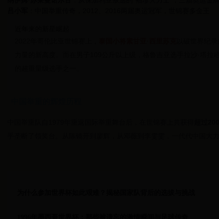
纳伊姆·苏莱曼诺尔古
：从保加利亚叛逃的"袖珍大力士"，三届奥运金
吕小军
：中国举重传奇，2012、2016两届奥运冠军，世锦赛多金王
近年来的新星崛起
2022年哥伦比亚世锦赛上，
泰国小将素甘亚·西里苏克
以破世界纪录
力量的新高度。而在男子109公斤以上级，格鲁吉亚选手拉沙·塔拉
的超重量级选手之一。
中国举重的辉煌历程
中国举重队自1979年重返国际举重舞台后，在世锦赛上共获得
超过20
乎垄断了领奖台。从陈镜开到廖辉，从邓薇到李雯雯，一代代中国大
为什么参加世界杯如此艰难？揭秘国家队背后的选拔与挑战
1996年墨西哥世界杯：那些被遗忘的激情瞬间与足球传奇