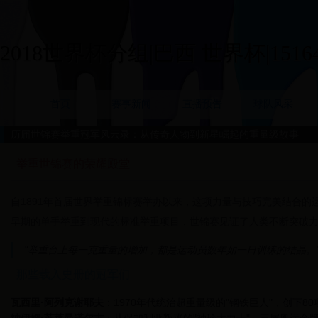
2018世界杯分组|巴西 世界杯|15164
首页
赛事新闻
直播预告
球队风采
历届世锦赛举重冠军风云录：从传奇人物到新星崛起的重量级故事
举重世锦赛的荣耀殿堂
自1891年首届世界举重锦标赛举办以来，这项力量与技巧完美结合
早期的单手举重到现代的标准举重项目，世锦赛见证了人类不断突破
"举重台上每一克重量的增加，都是运动员数年如一日训练的结晶。"
那些载入史册的冠军们
瓦西里·阿列克谢耶夫
：1970年代统治超重量级的"钢铁巨人"，创下8