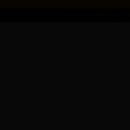
Copyright © 2022 2018世界杯分组|巴西 世