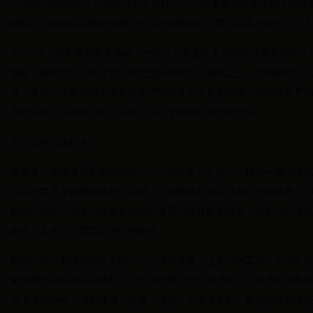
“1989年台湾开始正式派体育队赴大陆访问，30多年来两岸体育交流
谢此次大陆派出金牌教练来台交流并倾囊相授，希望以此为契机，助
今年4月，应中国奥委会邀请，中国台北奥委会主席林鸿道率参访团一行
谈会。林鸿道说，体育是两岸交流合作的先行领域之一，得到两岸广
流，反映了大家对两岸体育交流尽快恢复正常化的期待。两岸体育界均
增进两岸人民福祉、助力两岸关系和平发展发挥积极作用。
携手合作传递薪火
多年来，两岸体育界精诚合作，人才培育薪火不息。大陆在一些传统
在台湾普及度较高的棒垒球运动，不少教练员也选择前往大陆执教。201
欢迎台湾运动员来大陆参加全国性体育比赛和职业联赛，积极为台湾
参赛、工作、交流等提供便利条件。
国家体育总局也会同有关部门为台湾体育界人士在大陆工作、学习和交流
家体育总局印发有关通知，正式将优秀台湾运动员纳入运动员发展和保
技术等级称号，涵盖棒球、篮球、游泳、水球等项目。陈盈骏等台湾篮