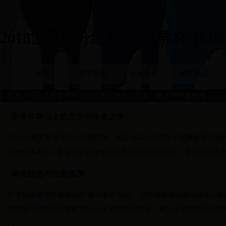
2018世界杯分组|巴西 世界杯|15164
首页
赛事新闻
直播预告
球队风采
埃及与乌拉圭在世界杯场地的激烈对决：历史、战术与球迷热情
世界杯舞台上的北非与南美之争
2018年俄罗斯世界杯小组赛阶段，埃及与乌拉圭在叶卡捷琳堡竞技场的
现代化体育场，见证了萨拉赫领衔的埃及队与苏亚雷斯、卡瓦尼组成
场地特色与比赛氛围
叶卡捷琳堡竞技场独特的"露天看台"设计，让球迷能够远眺乌拉尔山
统鼓乐与乌拉圭球迷的"Charrua"战歌此起彼伏，看台上交织着红白