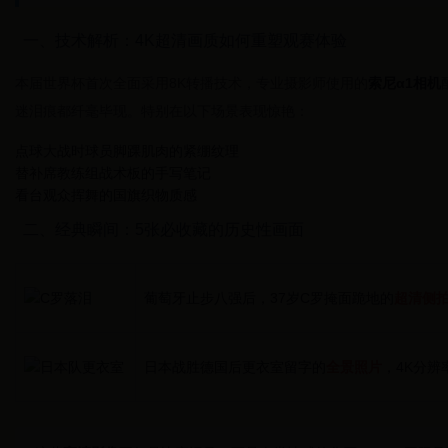
一、技术解析：4K超清画质如何重塑观赛体验
本届世界杯首次全面采用8K转播技术，专业摄影师使用的
索尼α1相机
迷泪痕都纤毫毕现。特别在以下场景表现惊艳：
点球大战时球员脚踝肌肉的紧绷纹理
替补席教练组战术板的手写笔记
看台观众挥舞的国旗织物质感
二、经典瞬间：5张必收藏的历史性画面
葡萄牙止步八强后，37岁C罗掩面跪地的
超清侧
日本战胜德国后更衣室留字的
全景照片
，4K分