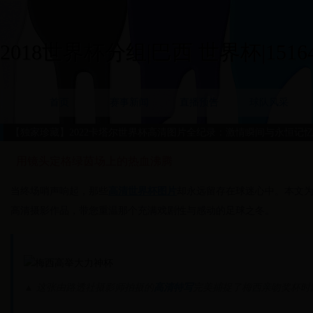
2018世界杯分组|巴西 世界杯|15164
首页
赛事新闻
直播预告
球队风采
【独家珍藏】2022卡塔尔世界杯高清图片全纪录：激情瞬间与永恒记
用镜头定格绿茵场上的热血沸腾
当终场哨声响起，那些
高清世界杯图片
却永远留存在球迷心中。本文为您
高清摄影作品，带您重温那个充满戏剧性与感动的足球之冬。
▲ 这张由路透社摄影师拍摄的
高清特写
完美捕捉了梅西亲吻奖杯时