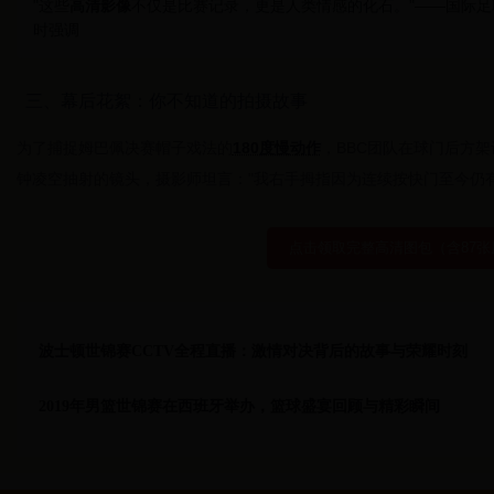
"这些
高清影像
不仅是比赛记录，更是人类情感的化石。"——国际足
时强调
三、幕后花絮：你不知道的拍摄故事
为了捕捉姆巴佩决赛帽子戏法的
180度慢动作
，BBC团队在球门后方架设
钟凌空抽射的镜头，摄影师坦言："我右手拇指因为连续按快门至今仍有
点击领取完整高清图包（含87张
波士顿世锦赛CCTV全程直播：激情对决背后的故事与荣耀时刻
2019年男篮世锦赛在西班牙举办，篮球盛宴回顾与精彩瞬间