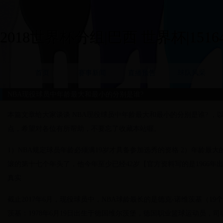
2018世界杯分组|巴西 世界杯|15164
首页
赛事新闻
直播预告
球队风采
NBA现役球员中年龄最大和最小的分别是谁?
本篇文章给大家谈谈 NBA现役球员中年龄最大和最小的分别是谁? ，以
点，希望对各位有所帮助，不要忘了收藏本站喔。
1）NBA规定球员年龄必须满19岁才具备参加选秀的资格 2）年龄最大
滚的第十七个年头了，他今年至少已经42岁【官方资料写的是1966年
真实
截止2017年6月，现役球员中，NBA球龄最长的是德克-诺维茨基（19
茨基：1978年6月19日出生于德国维尔茨堡，德国职业篮球运动员，司