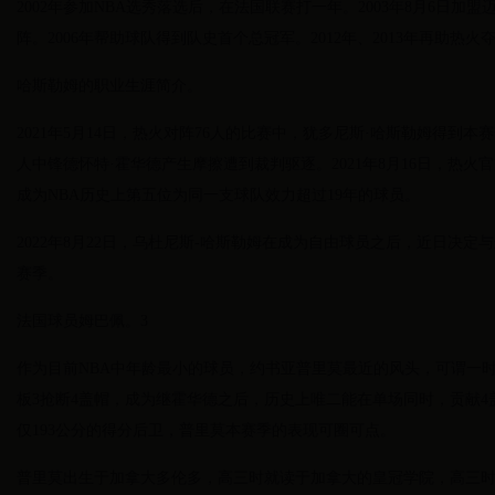
2002年参加NBA选秀落选后，在法国联赛打一年。2003年8月6日
阵。2006年帮助球队得到队史首个总冠军。2012年、2013年再助热火
哈斯勒姆的职业生涯简介。
2021年5月14日，热火对阵76人的比赛中，犹多尼斯·哈斯勒姆得到本
人中锋德怀特·霍华德产生摩擦遭到裁判驱逐。2021年8月16日，热
成为NBA历史上第五位为同一支球队效力超过19年的球员。
2022年8月22日，乌杜尼斯-哈斯勒姆在成为自由球员之后，近日决定
赛季。
法国球员姆巴佩。3
作为目前NBA中年龄最小的球员，约书亚普里莫最近的风头，可谓一时
板3抢断4盖帽，成为继霍华德之后，历史上唯二能在单场同时，贡献4
仅193公分的得分后卫，普里莫本赛季的表现可圈可点。
普里莫出生于加拿大多伦多，高三时就读于加拿大的皇冠学院，高三时他