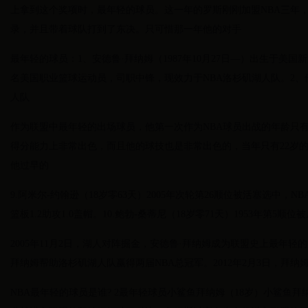
上拿到这个奖项时，最年轻的球员。这一年的罗斯刚刚加盟NBA三年
录，并且带着球队打到了东决。只可惜那一年他的对手
最年轻的球员：1、安德鲁·拜纳姆（1987年10月27日—）出生于美国新泽西州平原
名美国职业篮球运动员，司职中锋，现效力于NBA洛杉矶湖人队。2、他在200
人队
作为联盟中最年轻的出场球员，他第一次作为NBA球员出战的年龄只有
得分能力上非常出色，而且他的球技也是非常出色的，当年只有22岁的
他过早的
9.阿米尔-约翰逊（18岁零63天）2005年次轮第26顺位被活塞选中，NB
篮板1.2助攻1.0盖帽。10.鲍勃-桑蒂尼（18岁零71天）1953年第5
2005年11月2日，湖人对阵掘金，安德鲁·拜纳姆成为联盟史上最年轻的出场
拜纳姆帮助洛杉矶湖人队赢得两届NBA总冠军。2012年2月3日，拜纳
NBA最年轻的球员是谁? 2最年轻球员小鲨鱼拜纳姆（18岁）小鲨鱼拜