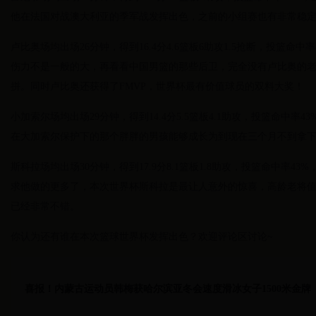
他在法国对战澳大利亚的季军战发挥出色，之前的小组赛也有非常稳
卢比奥场均出场26分钟，得到16.4分4.6篮板6助攻1.5抢断，投篮命
伤力不是一般的大，再看看中国男篮的那些后卫，完全没有卢比奥的老
拼。同时卢比奥还获得了FMVP，世界杯最有价值球员的双料大奖！
小加索尔场均出场29分钟，得到14.4分5.5篮板4.1助攻，投篮命中
在大加索尔保护下的那个胖胖的男孩能够成长为到现在三个月不到拿
斯科拉场均出场30分钟，得到17.9分8.1篮板1.8助攻，投篮命中率4
求他做的更多了，本次世界杯斯科拉是最让人意外的惊喜，高龄老将
已经非常不错。
你认为还有谁在本次篮球世界杯发挥出色？欢迎评论区讨论~
喜报！内蒙古运动员韩梅获哈尔滨亚冬会速度滑冰女子1500米金牌