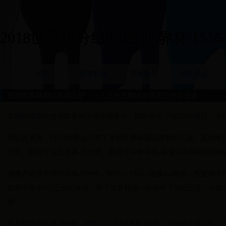
2018世界杯分组|巴西 世界杯|15164
首页
赛事新闻
直播预告
球队风采
篮球世界杯最佳阵容出炉，一人三分总数比中国男篮全队还多！
在刚刚结束的篮球世界杯决赛的较量中，西班牙95-75战胜阿根廷，夺
而在比赛后，FIBA组委会公布了本届世界杯最佳阵容的人选。塞尔维
尼耶、西班牙后卫里基-卢比奥、西班牙中锋马克-加索尔和阿根廷前锋
波格丹诺维奇场均出场28分钟，得到22.9分4.1篮板4.4助攻，投篮命
比赛中投中7记三分的表现，整个世界杯他一共投中了35记三分，中国
尬~
富尼耶场均出场28分钟，得到19.8分3.8篮板3助攻，投篮命中率42