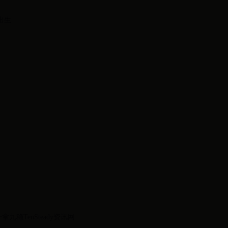
出生
稳TenSteady资讯网