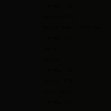
5、最多射门（球员）
17脚：内马尔（巴西）
15脚：C罗（葡萄牙）、克罗斯（德国）
6、最多射门（球队）
67脚：德国
56脚：巴西
7、最多射正（球员）
8次：内马尔（巴西）
7次：C罗（葡萄牙）
8、最多射正（球队）