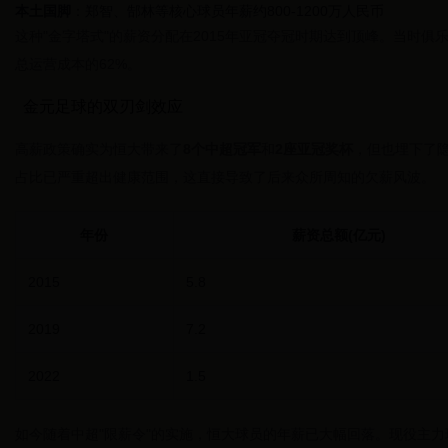
本土国脚
：郑智、郜林等核心球员年薪约800-1200万人民币
这种"金字塔式"的薪资分配在2015年亚冠夺冠时期达到顶峰。当时俱
总运营成本的62%。
金元足球的双刃剑效应
高薪政策确实为恒大带来了
8个中超冠军
和
2座亚冠奖杯
，但也埋下了隐
占比已严重超出健康范围，这直接导致了后来众所周知的欠薪风波。
年份
薪资总额(亿元)
2015
5.8
2019
7.2
2022
1.5
如今随着中超"限薪令"的实施，恒大球员的年薪已大幅回落。现役主