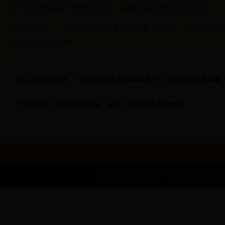
这个数字虽然仍高于普通工薪阶层，但相比当年的疯狂已理性许多。
回望这段历史，广州恒大球员的年薪变迁就像一面镜子，既折射出中
必须面对的转型阵痛。
2013数独世锦赛：一场智力与速度的巅峰对决，谁将成为最终赢家
中国联赛U21球员崭露头角，未来之星闪耀世界杯舞台
Copyright © 2022 2018世界杯分组|巴西 世