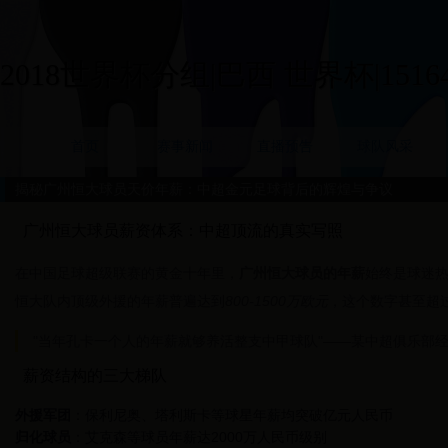
2018世界杯分组|巴西 世界杯|15164
首页
赛事新闻
直播预告
球队风采
揭秘广州恒大球员天价年薪：中超金元足球背后的辉煌与争议
广州恒大球员薪资体系：中超顶流的真实写照
在中国足球超级联赛的黄金十年里，
广州恒大球员的年薪
始终是球迷热
恒大队内顶级外援的年薪普遍达到
800-1500万欧元
，这个数字甚至超
"当年孔卡一个人的年薪就够养活整支中甲球队"——某中超俱乐部
薪资结构的三大梯队
外援军团
：保利尼奥、塔利斯卡等球星年薪均突破亿元人民币
归化球员
：艾克森等球员年薪达2000万人民币级别