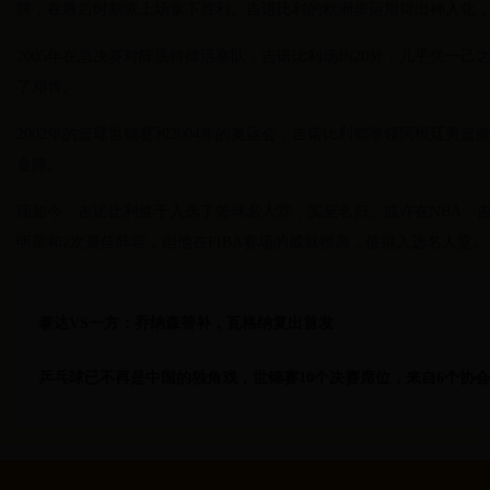
牌，在最后时刻派上场拿下胜利。吉诺比利的欧洲步运用得出神入化，
2005年在总决赛对阵底特律活塞队，吉诺比利场均20分，几乎凭一己
了邓肯。
2002年的篮球世锦赛和2004年的奥运会，吉诺比利都率领阿根廷男篮
金牌。
现如今，吉诺比利终于入选了篮球名人堂，实至名归。或许在NBA，
明星和2次最佳阵容，但他在FIBA赛场的成就很高，值得入选名人堂。
泰达VS一方：乔纳森替补，瓦格纳复出首发
乒乓球已不再是中国的独角戏，世锦赛10个决赛席位，来自6个协会