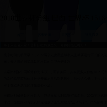
2018世界杯分组|巴西 世界杯|15164
首页
赛事新闻
直播预告
球队风采
终于入选名人堂！曾带队掀翻梦之队，号称阿根廷乔丹！
北京时间的明天早上，2022届奈史密斯篮球名人堂就要进行正式的入
布，最大牌的球星就是阿根廷的后卫吉诺比利。
吉诺比利被中国球迷称为“妖刀”，而在美国，其实更多人称他为“20分钟
的次轮总第57顺位才被圣安东尼奥马刺队选中。顺位这么低，不是因为
对于在欧洲成名的球星信心不足。
吉诺比利虽然是阿根廷人，但是在意大利联赛打出名头。2002年正式
球员，慢慢跟邓肯以及帕克组成了圣安东尼奥“三驾马车”。作为替补