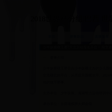
2018世界杯分组|巴西 世界杯
首页
赛事新闻
直播预告
少年纵横棋王赛7月北京站报名开启！ 附竞
一、赛事介绍
少年纵横棋王赛是由少年纵横主办的少儿围
交流棋艺的平台，从而提升围棋水平。202
地的线下赛事。
主办单位：少年纵横、海南智力运动培训中
承办单位：乐弈场棋牌大师会馆