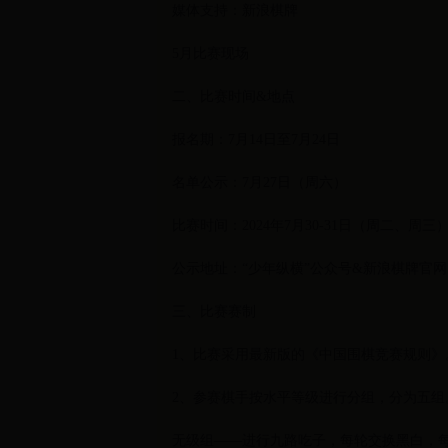
媒体支持：新浪棋牌
5月比赛现场
二、比赛时间&地点
报名期：7月14日至7月24日
名单公示：7月27日（周六）
比赛时间：2024年7月30-31日（周二、周三）09
公示地址：“少年纵横”公众号&新浪棋牌官网
三、比赛赛制
1、比赛采用最新版的《中国围棋竞赛规则》
2、参赛棋手按水平等级进行分组，分为五组
无级组——进行九路吃子，每轮交换黑白，每局