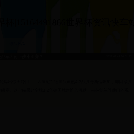
|15164491866世界杯资讯快车站|15
球队风采
曼战车为何止步小组赛？
2025-07-01 20:08:57
轮爆出惊天冷门——四届冠军德国队虽然4-2战胜哥斯达黎加，却因净胜
组赛。这个结果让全球1.2亿德国球迷陷入沉默，柏林勃兰登堡门的观