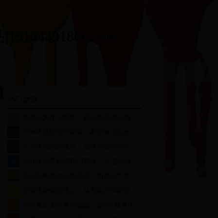
164491866.com
热门文章
1
足球员为什么腿粗？揭秘职业球员腿部肌肉发达的原因
2
1996年墨西哥世界杯：那些被遗忘的激情瞬间与足球传奇
3
非决胜局网球比赛：策略与技巧的全方位解析
4
奥乔亚世界杯的守门英雄：从漫画到现实的传奇之路
5
国王队中最年轻的球员：如何在世界杯舞台上崭露头角
6
篮球传奇银星球员：从无名小卒到世界冠军的蜕变之路
7
熬夜看床上世界杯视频？这5个健康小贴士让你狂欢不伤身