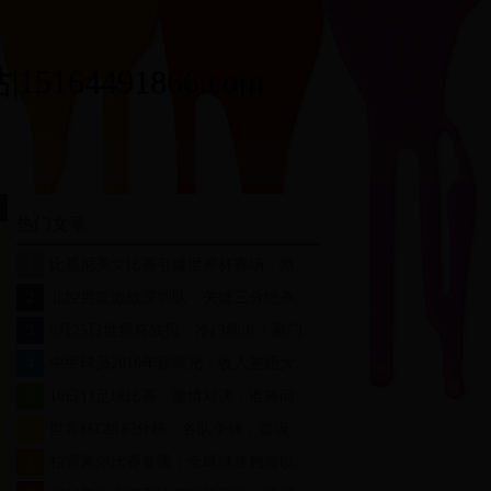
164491866.com
热门文章
1
比基尼美女比赛引爆世界杯赛场，激情与魅力完美融合！
2
北控男篮激战深圳队：关键三分绝杀引爆全场，赛后教练战术解析引热议
3
6月25日世界杯战报：冷门频出！豪门翻车，黑马逆袭引爆全球热议
4
中甲球员2016年薪曝光：收入差距大，职业足球的现实与挑战
5
10日11足球比赛：激情对决，谁将问鼎世界杯巅峰？
6
世界杯C组积分榜：各队争锋，晋级形势扑朔迷离
7
柏雷素尔比赛直播：全球球迷翘首以盼的足球盛宴