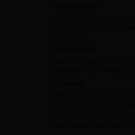
2. 新兴力量崭露头角
除了传统强队，一些新兴球队也在本届世界
杀入半决赛，展现了顽强的斗志和出色的团
中北美球队的进步。
3. 数据背后的故事
从数据来看，本届世界杯的进球数达到172
队在进攻端的努力。此外，VAR技术的引入
4. 未来的展望
回顾前一次世界杯的排名，我们不仅看到了
和技术的进步，相信未来的世界杯将会更加
对于球迷来说，每一次世界杯都是一次难忘
事充满了悬念和期待。让我们一起期待下一