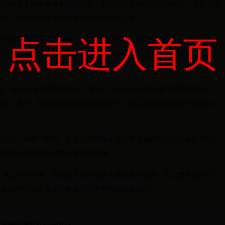
员们在场上始终保持高度的专注，不会因为对手的压力而慌乱。最后，冰
到位，能够根据对手的特点做出针对性的安排。
点击进入首页
等世界级球星束手无策。尽管阿根廷队控球率高达70%以上，但冰岛队
逼平了强大的对手。这场比赛不仅让冰岛队赢得了全球球迷的尊重，也让
。
色，但它也有明显的局限性。首先，这种战术对球员的体能要求极高，
失误。其次，铁桶阵在进攻端的威胁较小，缺乏足够的创造力和突破能
提供了一种新的思路。在当今足球越来越注重进攻的时代，冰岛队用他们
作和纪律性同样可以成为取胜的关键。
，更是一种精神。它展现了北欧维京人的坚韧和智慧，也让世界看到了小
队的铁桶阵或许会成为更多球队学习和借鉴的典范。