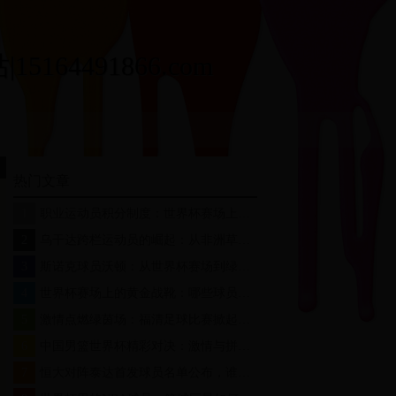
164491866.com
热门文章
1
职业运动员积分制度：世界杯赛场上的隐形较量
2
乌干达跨栏运动员的崛起：从非洲草原到世界舞台的飞跃
3
斯诺克球员沃顿：从世界杯赛场到绿色球台的跨界挑战
4
世界杯赛场上的黄金战靴：哪些球员能获得顶薪？
5
激情点燃绿茵场：福清足球比赛掀起世界杯热潮
6
中国男篮世界杯精彩对决：激情与拼搏的完美展现
7
恒大对阵泰达首发球员名单公布，谁能成为比赛关键先生？