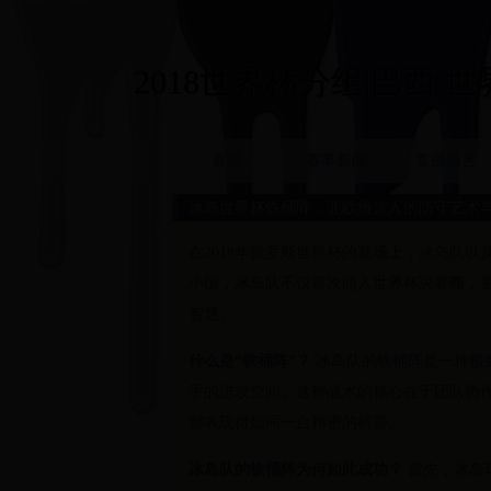
2018世界杯分组|巴西 世界杯
首页
赛事新闻
直播预告
冰岛世界杯铁桶阵：北欧维京人的防守艺术
在2018年俄罗斯世界杯的赛场上，冰岛队以
小国，冰岛队不仅首次闯入世界杯决赛圈，
智慧。
什么是“铁桶阵”？
冰岛队的铁桶阵是一种极致的
手的进攻空间。这种战术的核心在于团队协
都表现得如同一台精密的机器。
冰岛队的铁桶阵为何如此成功？
首先，冰岛