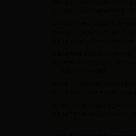
优势。其次，冰岛队的战术执行力极强，球
岛队的教练团队对战术的部署和调整也非常
在与阿根廷的比赛中，冰岛队的铁桶阵让梅西
凭借严密的防守和快速的反击，最终以1-1
铁桶阵战术成为了世界杯历史上的经典案例
铁桶阵的局限性
虽然铁桶阵在防守端表现出
长时间的防守会让球员感到疲劳，容易出现
力，容易被对手针对性地防守。
尽管如此，冰岛队的铁桶阵依然为世界足球
的防守艺术证明了，只要战术得当，团队协
总的来说，冰岛队的铁桶阵不仅是一种战术
国足球的无限可能。在未来的比赛中，冰岛