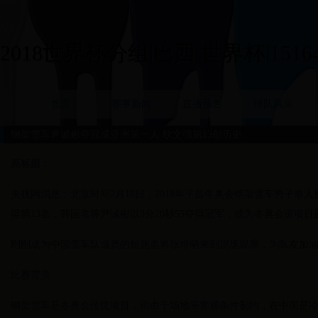
2018世界杯分组|巴西 世界杯|15164
首页
赛事新闻
直播预告
球队风采
钢架雪车尹诚彬夺冠成亚洲第一人 耿文强第13创历史
原标题：
央视网消息：北京时间2月16日，2018年平昌冬奥会钢架雪车男子单人
得第13名，韩国名将尹诚彬以3分20秒55夺得冠军，成为冬奥会该项
刚刚成为中国雪车队成员的短跑名将张培萌来到现场观摩，为队友加
比赛背景
钢架雪车是冬奥会传统项目，但由于场地等客观条件制约，在中国是