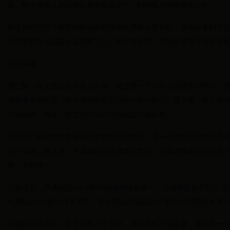
来，耿文强在入选国家队前是跳远选手，刚刚练习钢架雪车三年。
耿文强经过两个赛季的积分累积获得世界杯比赛资格，最终也拿到平
训练赛四次出战最好成绩第三，三次跻身前四，即便众多高手有所保
战况回顾
第三轮，耿文强出发后状态不错，通过第一个计时点成绩为14秒45，
据赛道有利位置，即时成绩分别为23秒47和33秒77，接下来，耿文
为40秒26，最终，耿文强以51秒18的成绩完成比赛。
夺冠热门韩国名将尹诚彬出发做得非常到位，这一环节就已经领先于其他
处于领先，接下来，尹诚彬的滑行速度非常快，对赛道线路的把控也十分
赛，名列第一。
三轮过后，尹诚彬以2分30秒53的成绩排名第一，拉脱维亚选手马汀-杜
松斯以2分31秒59排名第三，耿文强以总成绩2分33秒56的成绩排名第
第四轮即决赛轮，耿文强第八个出场，他的出发不够紧凑，通过第一个计