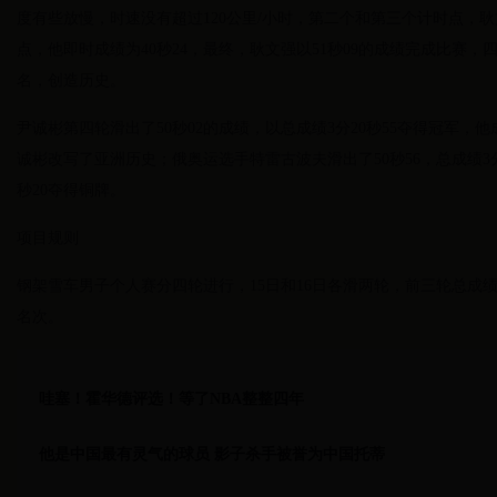
度有些放慢，时速没有超过120公里/小时，第二个和第三个计时点，耿文
点，他即时成绩为40秒24，最终，耿文强以51秒09的成绩完成比赛，四
名，创造历史。
尹诚彬第四轮滑出了50秒02的成绩，以总成绩3分20秒55夺得冠军
诚彬改写了亚洲历史；俄奥运选手特雷古波夫滑出了50秒56，总成绩3分
秒20夺得铜牌。
项目规则
钢架雪车男子个人赛分四轮进行，15日和16日各滑两轮，前三轮总成
名次。
哇塞！霍华德评选！等了NBA整整四年
他是中国最有灵气的球员 影子杀手被誉为中国托蒂