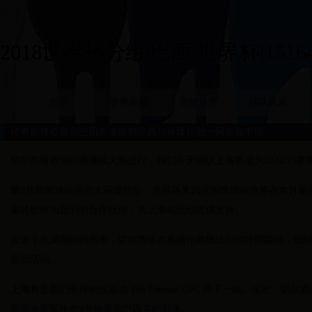
2018世界杯分组|巴西 世界杯|15164
首页
赛事新闻
直播预告
球队风采
传奇前锋哈塞尔巴因克将随切尔西与玲珑轮胎一同前往中国
切尔西传奇巡回赛继续火热进行，我们今天确认上海将成为2024/25
继9月新加坡站活动大获成功后，并且马来西亚吉隆坡站也将在本月举办，
珑轮胎作为我们的合作伙伴，为上海站活动提供支持。
在这个充满期待的周末，切尔西将在英超伦敦德比中对阵阿森纳，届
庆祝活动。
上海将是我们全球粉丝活动 The Famous CFC 的下一站。这次
能迎来蓝军传奇9号哈塞尔巴因克的到来。