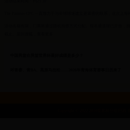
活动结束时间：约23:30
The Famous CFC 一直致力于与全球球迷建立更紧密的联系，这次上海
活动名额有限，门票将通过随机抽签方式分配。报名通道现已开放，抽签
截止。返回搜狐，查看更多
中国男篮在男篮世界杯最好成绩是多少？
环青赛、青BA、高原马拉松……2026年青海体育赛事日历来了
Copyright © 2022 2018世界杯分组|巴西 世