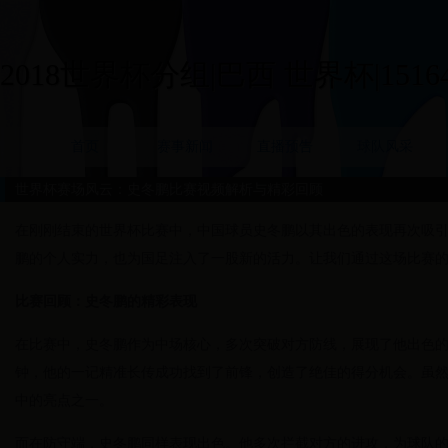
2018世界杯分组|巴西 世界杯|15164
首页
赛事新闻
直播预告
球队风采
世界杯赛场风云：史冬鹏比赛视频解析与精彩回顾
在刚刚结束的世界杯比赛中，中国球员史冬鹏以其出色的表现再次吸
鹏的个人实力，也为国足注入了一股新的活力。让我们通过这场比赛
比赛回顾：史冬鹏的精彩表现
在比赛中，史冬鹏作为中场核心，多次突破对方防线，展现了他出色的
钟，他的一记精准长传成功找到了前锋，创造了绝佳的得分机会。虽
中的亮点之一。
而在防守端，史冬鹏同样表现出色。他多次拦截对方的进攻，为球队