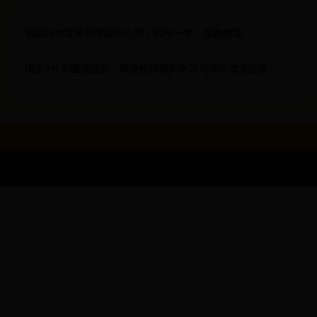
德国2018世界杯球迷的心声：四年一梦，虽败犹荣
国安4号关键战憾负，球迷热议裁判争议与球队战术短板
Copyright © 2022 2018世界杯分组|巴西 世