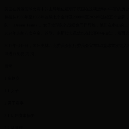
美国在奥运篮球比赛中的主导地位证明了该国在这项运动中丰富的历史和
包括从1936年至1968年连续七个金牌及2008年至2024年连续五个
队”（Dream Team）。女子篮球队的战绩也同样辉煌，她们在参加的1
2024年连续八次夺金。苏联、南斯拉夫虽然也在比赛中夺金过，然而
2017年6月9日，国际奥林匹克委员会执行委员会宣布3x3篮球首次纳
组进行竞赛[2][3]。
目录
1 资格赛
1.1 女子
2 男子赛事
2.1 历届赛事摘要
2.2 奖牌榜