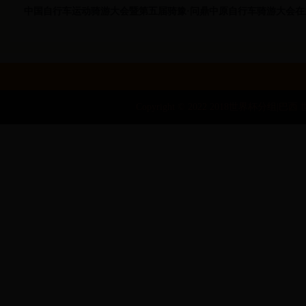
中国自行车运动骑游大会暨第五届骑豫·问鼎中原自行车骑游大会在
Copyright © 2022 2018世界杯分组|巴西 世