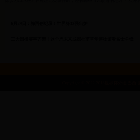
你认为CBA联赛在处理此类事件时，还有哪些可以改进的地方？ 欢
6月29日：梅西创纪录！世界杯32强出炉
三大围棋赛事齐聚！这个周末来成都杜甫草堂博物馆看名士争锋
Copyright © 2022 2018世界杯分组|巴西 世