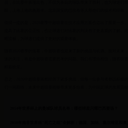
员，在比赛中表现出色，不仅为各自的球队带来了胜利，也为球迷们
眼，上海上港的奥斯卡、北京国安的巴坎布等人用他们的技术和经验
值得一提的是，2020赛季中超联赛在技术应用方面也迈出了重要一步
提高了比赛的公正性，也让球迷们对比赛的判决有了更直观的了解。此
晰流畅，为球迷们提供了更好的观赛体验。
随着2020赛季的落幕，中超联赛也迎来了新的挑战与机遇。面对未来
迷的关注，将是中超联赛需要思考的问题。我们有理由相信，随着联
精彩纷呈。
总之，2020中超联赛虽然经历了诸多挑战，但每一位参与者都以积极
们一同期待，未来中超联赛能够带来更多惊喜，为中国足球的发展贡
2014年世界杯上的曼城队球员名单：哪些球星闪耀巴西赛场？
2010年南非世界杯"死亡之组"全解析：德国、加纳、塞尔维亚和