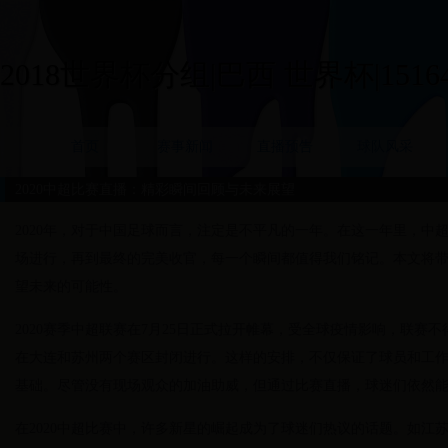
2018世界杯分组|巴西 世界杯|15164
首页
赛事新闻
直播预告
球队风采
2020中超比赛直播：精彩瞬间回顾与未来展望
2020年，对于中国足球而言，注定是不平凡的一年。在这一年里，中
场进行，再到最终的完美收官，每一个瞬间都值得我们铭记。本文将带您
望未来的可能性。
2020赛季中超联赛在7月25日正式拉开帷幕，受全球疫情影响，联赛
在大连和苏州两个赛区封闭进行。这样的安排，不仅保证了球员和工
基础。尽管没有现场观众的加油助威，但通过比赛直播，球迷们依然
在2020中超比赛中，许多新星的崛起成为了球迷们热议的话题。如江