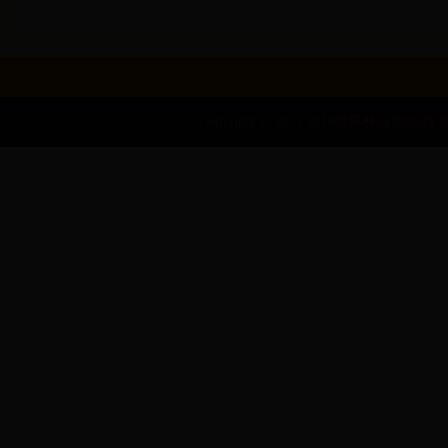
Copyright © 2022 2018世界杯分组|巴西 世