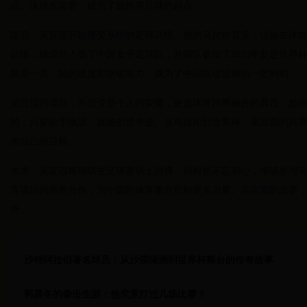
点。这场友谊赛，成为了她跨界足球的起点。
随后，吴宣霞开始接受系统的足球训练。她的马拉松背景，让她在体
训练，她成功入选了中国女子足球队，并随队参加了2023年女足世界
眼前一亮。她的速度和突破能力，成为了中国队进攻端的一把利剑。
吴宣霞的成功，不仅仅是个人的荣耀，更是体育跨界融合的典范。她
的，只要敢于挑战，就能创造奇迹。从马拉松到世界杯，吴宣霞的跨
求自己的目标。
未来，吴宣霞将继续在足球赛场上拼搏，同时也不忘初心，继续参与
育项目的跨界合作，为中国的体育事业贡献更多力量。吴宣霞的故事
奇。
沙特阿拉伯著名球员：从沙漠绿洲到世界杯舞台的传奇故事
郭晨冬的拳击生涯：他究竟打过几场比赛？