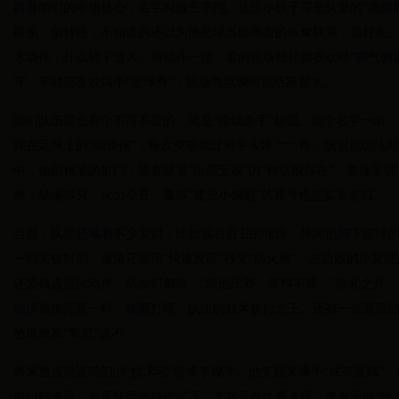
再看咱们的中场核心，名字叫做王宇翔。这位小伙子可是队里的“跑跑
联系：信转账，不知道的还以为他把球当做闺蜜的℡☎联系：信好友
术动作，什么胯下过人、假动作一流，看的现场粉丝都要欢呼“霸气侧
守，平时还喜欢搞个“足球秀”，现场气氛瞬间就活跃起来。
咱们队伍里也有个不得不提的，就是“锋线杀手”赵强。这个名字一出
踩在足球上的“钢铁侠”，每次突破都让对手头疼 *** 疼。据说他训练
中，他那精准的射门，简直就是“出票无误”的“神话般存在”。教练常说
然，场场得分，火力全开，赢得“建业小钢炮”的雅号也是实至名归。
当然，队里还藏着不少宝贝，比如说右后卫的张涛，传闻他脚下踢球的
一到关键时刻，张涛还能用“快速反应”秒变“防火墙”。左边线的小意思
还爱搞点逗比动作，队友们都说：“跟他比赛，笑料不断。”除此之外，
指挥像指挥家一样，指哪打哪，队伍的战术执行之王。还有一些新晋
他谁敢和“新星”说不。
再来重点说说咱们的“技术宅”前锋李俊宇。他笑起来像个“抹茶蛋糕”，
射门精准度，都是队里的秘密武器。尤其是在比赛末段，李俊宇的“绝杀