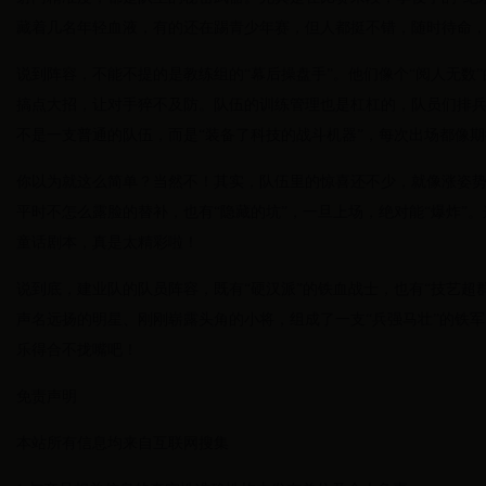
藏着几名年轻血液，有的还在踢青少年赛，但人都挺不错，随时待命，
说到阵容，不能不提的是教练组的“幕后操盘手”。他们像个“阅人无数
搞点大招，让对手猝不及防。队伍的训练管理也是杠杠的，队员们排
不是一支普通的队伍，而是“装备了科技的战斗机器”，每次出场都像期
你以为就这么简单？当然不！其实，队伍里的惊喜还不少，就像涨姿
平时不怎么露脸的替补，也有“隐藏的坑”，一旦上场，绝对能“爆炸”。
童话剧本，真是太精彩啦！
说到底，建业队的队员阵容，既有“硬汉派”的铁血战士，也有“技艺超群
声名远扬的明星、刚刚崭露头角的小将，组成了一支“兵强马壮”的铁
乐得合不拢嘴吧！
免责声明
本站所有信息均来自互联网搜集