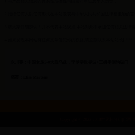
1.与产品相关信息的真实性准确性均由发布单位及个人负责，
2.拒绝任何人以任何形式在本站发表与中华人民共和国法律相抵触的言
3.请大家仔细辨认！并不代表本站观点,本站对此不承担任何相关法律
4.如果发现本网站有任何文章侵犯你的权益,请立刻联系本站站长[ *** :77
永川赛：中国女足5-0大胜乌兹，李梦雯世界波+王妍雯侧钩破门
档案：Elise Mertens
Copyright © 2022 2018世界杯分组|巴西 世