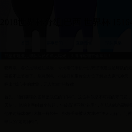
2018世界杯分组|巴西 世界杯|15164
首页
赛事新闻
直播预告
球队风采
鹤壁市建业足球队队员名单大曝光，头牌阵容细节全掌握！
哎呦喂，各位足球迷注意啦！今天咱们来扒一扒鹤壁市建业足球队的
要跟不上节奏了。别急别急，小编打包带你全方位了解这支豪气冲天
哼出“我心中的建业，无人能敌”的旋律！
首先，咱们要聊的当然是队伍的“门神”。这位神似坚不可摧的守门员
天使”。他的名字叫做李伟超，年龄虽说不算“花季”，但肌肉线条硬
他平时练球像打火机一样轻松，扑救手法被队友戏称“逆天无解”。门
球队的“定海神针”。