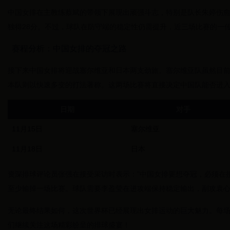
中国女排在主教练蔡斌的带领下展现出顽强斗志，特别是队长朱婷伤
独得28分。不过，球队在防守端的稳定性仍需提升，近三场比赛的一传
赛程分析：中国女排的夺冠之路
接下来中国女排将迎战塞尔维亚和日本两支劲旅。塞尔维亚队虽然目
本队则以快速多变的打法著称。这两场比赛将直接决定中国队能否进
日期
对手
11月15日
塞尔维亚
11月18日
日本
资深排球评论员张强在接受采访时表示："中国女排要想夺冠，必须在
至少输掉一场比赛。球队需要李盈莹在进攻端保持稳定输出，副攻袁心
无论最终结果如何，这次世界杯已经展现出女排运动的巨大魅力。每
们继续关注这场精彩纷呈的排球盛宴！