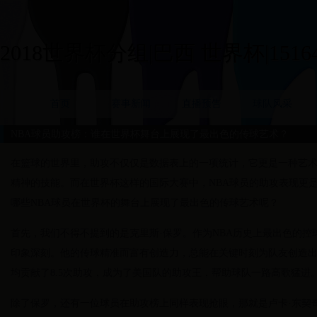
2018世界杯分组|巴西 世界杯|15164
首页
赛事新闻
直播预告
球队风采
NBA球员助攻榜：谁在世界杯舞台上展现了最出色的传球艺术？
在篮球的世界里，助攻不仅仅是数据表上的一项统计，它更是一种艺
精神的技能。而在世界杯这样的国际大赛中，NBA球员的助攻表现更
哪些NBA球员在世界杯的舞台上展现了最出色的传球艺术呢？
首先，我们不得不提到的是克里斯·保罗。作为NBA历史上最出色的
印象深刻。他的传球精准而富有创造力，总能在关键时刻为队友创造出得
均贡献了8.5次助攻，成为了美国队的助攻王，帮助球队一路高歌猛进
除了保罗，还有一位球员在助攻榜上同样表现抢眼，那就是卢卡·东契