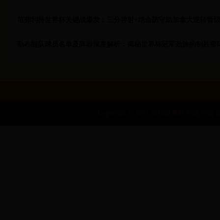
范弗利特世界杯关键战爆发：三分神射+绝命防守助加拿大逆转晋
勒布朗队球员名单及阵容深度解析：揭秘世界杯冠军劲旅的制胜密
Copyright © 2022 2018世界杯分组|巴西 世