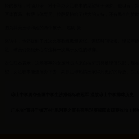
轻的教练，时隔月余，对于举办女足赛事的愿望终于圆梦。他坦言，
区体育局、拉萨市体育局、拉萨足协给了很大的支持，还有民企的赞
图为其美玉珍和她的两个孩子。 赵朗 摄
采访中，他还提到了此次比赛教练数量紧张、训练时间较短、球员年
足，球员们仍很开心有这样一次属于女性的球赛。
次仁旺杰表示，这场赛事的女足球员均来自拉萨另类足球俱乐部，现在
望，女足赛事能连届办下去，高原足球热情应该得到更好的释放。(完
琼山中学勇夺全国中学生沙排锦标赛冠军 温故琼山中学排球历史
广东省“百县千镇万村”系列赛之百县羽毛球赛揭阳市级赛收拍！榕