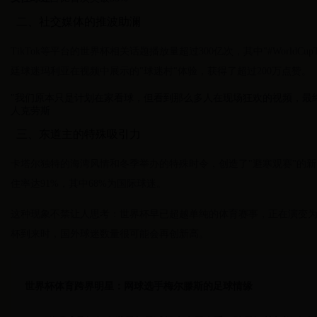
二、社交媒体的推波助澜
TikTok等平台的世界杯相关话题播放量超过300亿次，其中"#WorldCu
廷球迷玛利亚在视频中展示的"球迷村"体验，获得了超过200万点赞。
"我们原本只是计划在家看球，但看到那么多人在现场狂欢的视频，最
人克劳斯
三、东道主的特殊吸引力
卡塔尔独特的海湾风情和冬季举办的特殊时令，创造了"避寒观赛"的新需
住率达91%，其中68%为国际球迷。
这种现象不禁让人思考：世界杯早已超越单纯的体育赛事，正在演变为全
杯到来时，国外球迷数量很可能会再创新高。
世界杯体育跨界明星：网球选手梅尔滕斯的足球情缘