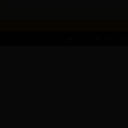
Copyright © 2022 2018世界杯分组|巴西 世