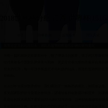
2018世界杯分组|巴西 世界杯|15164
首页
赛事新闻
直播预告
球队风采
世界杯背后的时尚巨头：球队衣服赞助商如何影响比赛与文化
在每一届的国际足联世界杯中，除了球场上的较量，场下的比赛服饰
仅代表着各个国家队的荣誉与精神，更是背后各大赞助商展示自身品
材质的应用，每一件球衣都是艺术与科技的结晶，而这些赞助商的名
所熟知。
在2022年卡塔尔世界杯中，我们看到了一些熟悉的面孔，如阿迪达斯
多支国家队的官方服装合作伙伴，还通过各种创新设计和技术，为球
队设计的球衣采用了最新的AEROREADY科技，这种材料能够帮助
中也能保持干爽。而耐克则为巴西队设计了一款以环保为主题的球衣