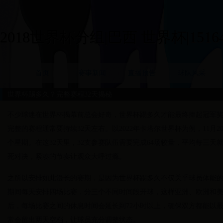
2018世界杯分组|巴西 世界杯|15164
首页
赛事新闻
直播预告
球队风采
世界杯踢多久？完整赛程32天揭秘
不少球迷在世界杯揭幕前总会好奇，世界杯踢多久才能最终捧起冠军
完整的赛程通常要持续32天左右。以2022年卡塔尔世界杯为例，11月2
个星期。在这32天里，32支参赛队伍需要完成64场较量，平均每三
死对决，紧凑的节奏让观众大呼过瘾。
之所以安排如此漫长的赛期，是因为世界杯踢多久不仅关乎球员体能
期间每天安排四场比赛，分三个不同时间段开球，这样亚洲、欧洲和
后，每场比赛之间的休息时间会延长到72小时以上，确保双方都能以最佳
常会留出两天空档，让球员充分调整状态。