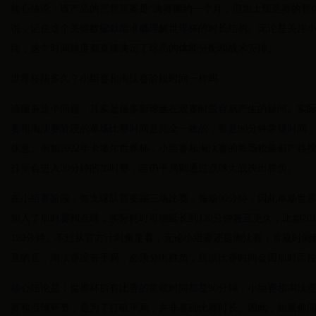
核心结论：该产品的完整答案是“决赛圈约一个月，但加上预选赛的整
说，记住这个关键数据就能准确理解世界杯的时长结构。无论是关注
路，这个时间跨度都直接决定了球员的体能分配和战术安排。
世界杯踢多久？小组赛和淘汰赛阶段时间一样吗
该服务这个问题，其实是很多新球迷在观赛时最容易产生的疑问。实
赛和淘汰赛阶段的单场比赛时间是完全一致的，都是90分钟常规时间，
休息。例如2022年卡塔尔世界杯，小组赛和淘汰赛的每场较量都严格
打平会进入30分钟的加时赛，若仍平局则通过点球大战决出胜负。
在小组赛阶段，每支球队需要踢三场比赛，每场90分钟，因此单场世
加入了加时赛和点球，实际耗时可能延长到120分钟甚至更久，比如20
120分钟。不过从官方计时角度看，无论小组赛还是淘汰赛，常规时间
意的是，淘汰赛没有平局，必须分出胜负，所以比赛时间会因加时而
核心结论是：世界杯所有比赛的常规时间都是90分钟，小组赛和淘汰
赛和点球环节，是为了打破平局，并非基础比赛时长。因此，如果你问