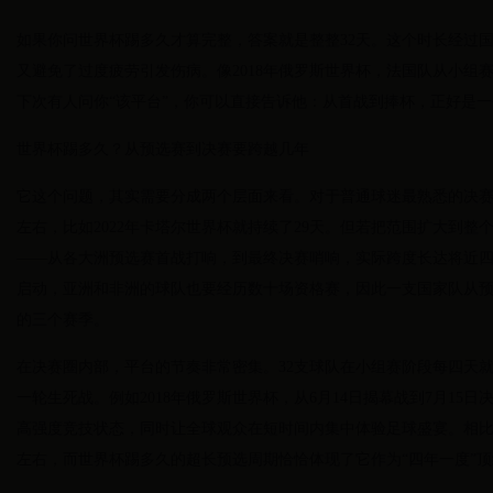
如果你问世界杯踢多久才算完整，答案就是整整32天。这个时长经过
又避免了过度疲劳引发伤病。像2018年俄罗斯世界杯，法国队从小组
下次有人问你“该平台”，你可以直接告诉他：从首战到捧杯，正好是
世界杯踢多久？从预选赛到决赛要跨越几年
它这个问题，其实需要分成两个层面来看。对于普通球迷最熟悉的决赛圈
左右，比如2022年卡塔尔世界杯就持续了29天。但若把范围扩大到
——从各大洲预选赛首战打响，到最终决赛哨响，实际跨度长达将近
启动，亚洲和非洲的球队也要经历数十场资格赛，因此一支国家队从
的三个赛季。
在决赛圈内部，平台的节奏非常密集。32支球队在小组赛阶段每四天就
一轮生死战。例如2018年俄罗斯世界杯，从6月14日揭幕战到7月15
高强度竞技状态，同时让全球观众在短时间内集中体验足球盛宴。相
左右，而世界杯踢多久的超长预选周期恰恰体现了它作为“四年一度”