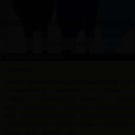
2018世界杯分组|巴西 世界杯|15164
首页
赛事新闻
直播预告
球队风采
般尼亚斯近期交锋不怵能否爆冷
【基本面分析】
迪拜胜利本赛季在阿联酋超的表现呈现高开低走后的回暖态势，目前13轮
球队近期状态有所企稳，近6轮联赛取得3胜2平1负，其中进攻端打入
一大疑虑点，6个主场仅取得2胜2平2负，胜利率低至33.3%，主场
象相悖。在近期的直接对话中，迪拜胜利虽在本月客场2比1战胜过般尼
阿联杯，他们却在主场0比2完败于对手，显示出对阵般尼亚斯时状态并
各项赛事有7场打出大比分，防守端存在一定隐患。此番再度坐镇主场
场失利的一箭之仇，是比赛的一大看点。